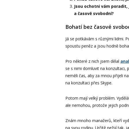
Jsou ochotni vám poradit, 
a časově svobodní?
Bohatí bez časové svobo
Já se potkávám s různými lidmi. Pot
spoustu peněz a jsou hodně bohat
Pro některé z nich jsem dělal
ana
se s nimi domluvit na konzultaci, 
neměli čas, aby za mnou přijeli na
na konzultaci přes Skype.
Potom mají velký problém. Vydělávaj
ale nemohou, protože jejich podni
Znám mnoho manažerů, kteří vydělá
na svou rodinu. Určitě nežijí tak, j