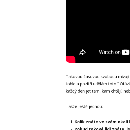
Takovou časovou svobodu mívají dů
tohle a pozítří udělám toto.“ Otázka
každý den jet tam, kam chtějí, ne
Takže ještě jednou:
Kolik znáte ve svém okolí l
Pokud takové lidi znáte, 