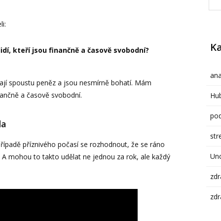
i:
Ka
idí, kteří jsou finančně a časově svobodní?
ana
vají spoustu peněz a jsou nesmírně bohatí. Mám
finančně a časově svobodní.
Hub
pod
da
str
ípadě příznivého počasí se rozhodnout, že se ráno
Un
. A mohou to takto udělat ne jednou za rok, ale každý
zdr
zdr