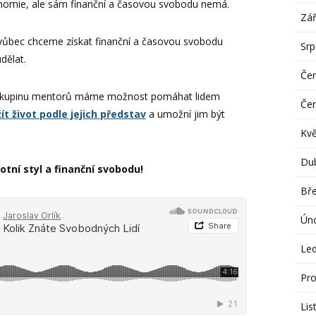
konomie, ale sám finanční a časovou svobodu nemá.
Zář
i vůbec chceme získat finanční a časovou svobodu
Sr
dělat.
Če
 skupinu mentorů máme možnost pomáhat lidem
Če
žít život podle jejich představ
a umožní jim být
Kv
Du
votní styl a finanční svobodu!
Bř
Ún
Le
Pro
Lis