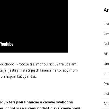
Ar
Lis
Če
Du
Bř
Ún
chodci. Protože ti si mohou říci: „Zítra udělám
 je, jestli jim stačí jejich finance na to, aby mohli
Le
bo alespoň každý měsíc.
Pro
Lis
idí, kteří jsou finančně a časově svobodní?
Říj
jsou ochotni se s vámi podělit o své know-how?