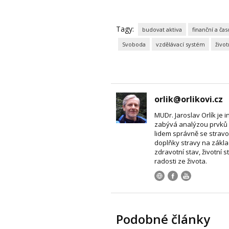
Tagy:
budovat aktiva
finanční a ča
Svoboda
vzdělávací systém
život
orlik@orlikovi.cz
MUDr. Jaroslav Orlík je i
zabývá analýzou prvků 
lidem správně se stravo
doplňky stravy na zákla
zdravotní stav, životní s
radosti ze života.
Podobné články