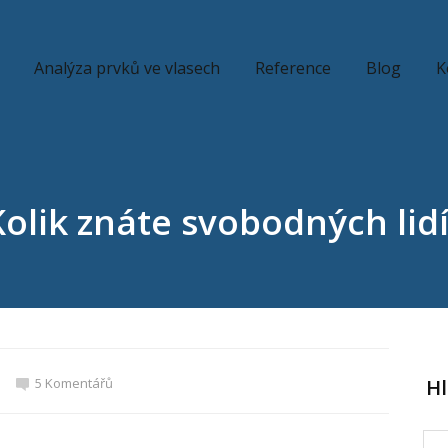
Analýza prvků ve vlasech
Reference
Blog
K
Kolik znáte svobodných lidí
5 Komentářů
H