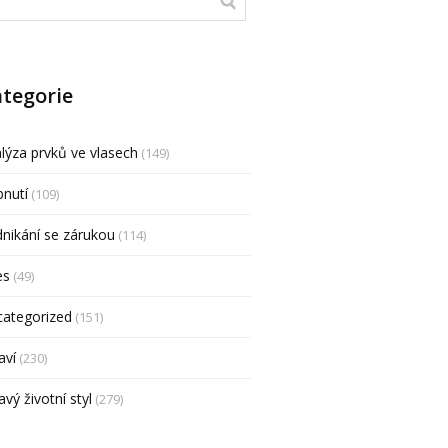
tegorie
lýza prvků ve vlasech
(149)
nutí
(109)
nikání se zárukou
(114)
es
(49)
categorized
(151)
aví
(230)
avý životní styl
(279)