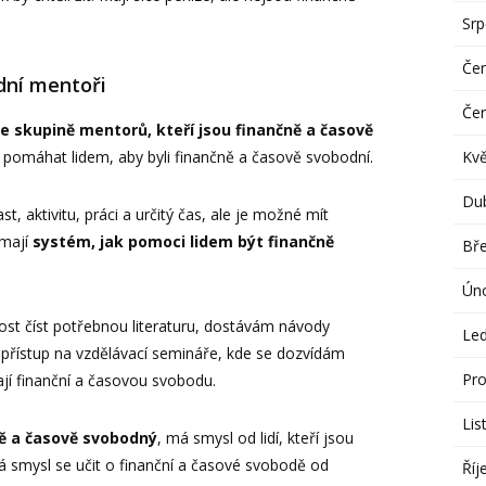
Sr
Če
dní mentoři
Če
ke skupině mentorů, kteří jsou finančně a časově
Kv
k pomáhat lidem, aby byli finančně a časově svobodní.
Du
 aktivitu, práci a určitý čas, ale je možné mít
 mají
systém, jak pomoci lidem být finančně
Bř
Ún
 číst potřebnou literaturu, dostávám návody
Le
 přístup na vzdělávací semináře, kde se dozvídám
Pro
mají finanční a časovou svobodu.
Lis
čně a časově svobodný
, má smysl od lidí, kteří jsou
 smysl se učit o finanční a časové svobodě od
Říj