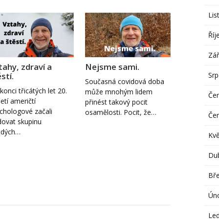
Lis
Říj
Zář
tahy, zdraví a
Nejsme sami.
Sr
stí.
Současná covidová doba
konci třicátých let 20.
může mnohým lidem
Če
letí američtí
přinést takový pocit
chologové začali
osamělosti. Pocit, že…
Če
dovat skupinu
adých…
Kv
Du
Bř
Ún
Le