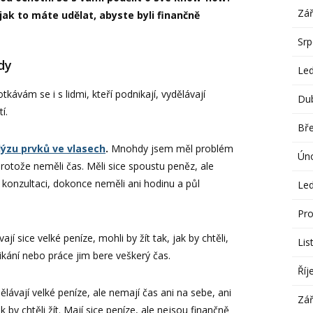
Zář
jak to máte udělat, abyste byli finančně
Sr
dy
Le
kávám se i s lidmi, kteří podnikají, vydělávají
Du
í.
Bř
lýzu prvků ve vlasech
.
Mnohdy jsem měl problém
Ún
protože neměli čas. Měli sice spoustu peněz, ale
 konzultaci, dokonce neměli ani hodinu a půl
Le
Pro
í sice velké peníze, mohli by žít tak, jak by chtěli,
Lis
kání nebo práce jim bere veškerý čas.
Říj
vají velké peníze, ale nemají čas ani na sebe, ani
Zář
ak by chtěli žít. Mají sice peníze, ale nejsou finančně