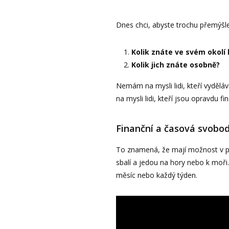
Dnes chci, abyste trochu přemýšlel
Kolik znáte ve svém okolí l
Kolik jich znáte osobně?
Nemám na mysli lidi, kteří vydělá
na mysli lidi, kteří jsou opravdu 
Finanční a časová svobo
To znamená, že mají možnost v př
sbalí a jedou na hory nebo k moři
měsíc nebo každý týden.