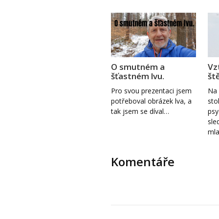
O smutném a
Vz
šťastném lvu.
ště
Pro svou prezentaci jsem
Na 
potřeboval obrázek lva, a
sto
tak jsem se díval…
psy
sle
ml
Komentáře