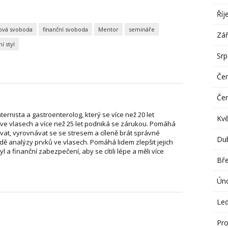
Říj
sová svoboda
finanční svoboda
Mentor
semináře
Zář
ní styl
Sr
Če
Če
nternista a gastroenterolog, který se více než 20 let
Kv
ve vlasech a více než 25 let podniká se zárukou. Pomáhá
vat, vyrovnávat se se stresem a cíleně brát správné
Du
dě analýzy prvků ve vlasech. Pomáhá lidem zlepšit jejich
tyl a finanční zabezpečení, aby se cítili lépe a měli více
Bř
Ún
Le
Pro