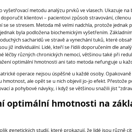
o vyšetřovací metodu analýzu prvků ve vlasech. Ukazuje na
 doporučit klientovi – pacientovi způsob stravování, cíleno
í se se stresem. Metoda mě velmi nadchla, protože jednak 
 jednak byla podložena biochemickým vyšetřením. Základním
oduchých sacharidů ve stravě a vynechání tuků, které obsa
ou již individuální. Lidé, kteří se řídili doporučením dle anal
 léčby různých chronických nemocí, většinou také při reduk
žení optimální hmotnosti ani tato metoda nefunguje u kaž
riatrické operace nejsou úspěšné u každé osoby. Opakovaně js
hmotnost, ale opět se u nich objevil jo-jo efekt. Přestože 
ovací a pohybové návyky, i když se většinou snažili jíst "zdrav
ní optimální hmotnosti na zák
olik genetických studií, které prokazují, že lidé jsou různě c