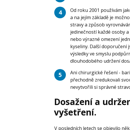
Od roku 2001 používám jak
4
a na jejím základě je možno
stravy a způsob vyrovnáván
jedinečností každé osoby a
nebo výrazné omezení jedn
kyseliny. Další doporučení js
výsledky ve smyslu podpůrné
dlouhodobého udržení dosa
Ani chirurgické řešení - ba
5
přechodně zredukovali svou 
nevytvořili si správné strav
Dosažení a udrže
vyšetření.
V posledních letech se objevilo něk