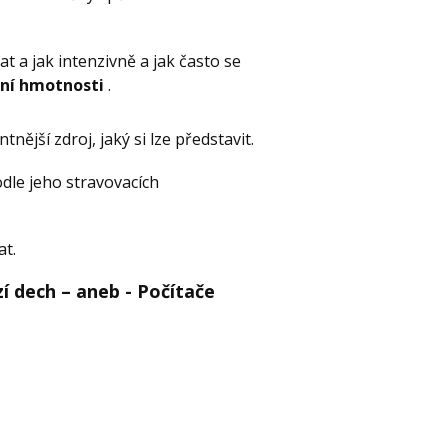
 a jak intenzivně a jak často se
lní hmotnosti
.
ntnější zdroj, jaký si lze představit.
odle jeho stravovacích
at.
í dech – aneb - Počítače