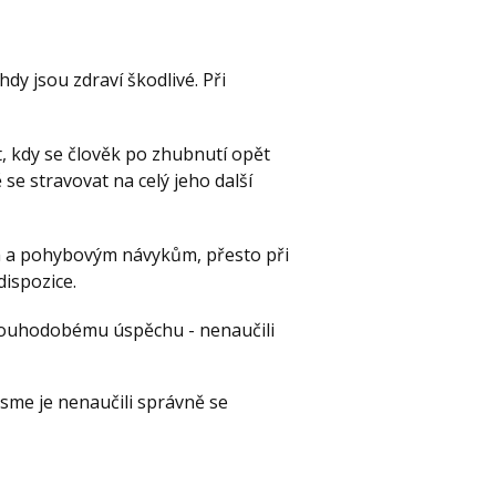
y jsou zdraví škodlivé. Při
t, kdy se člověk po zhubnutí opět
se stravovat na celý jeho další
cím a pohybovým návykům, přesto při
dispozice.
 dlouhodobému úspěchu - nenaučili
jsme je nenaučili správně se