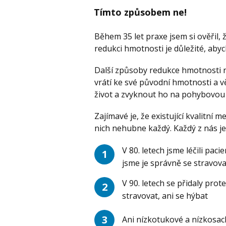
Tímto způsobem ne!
Během 35 let praxe jsem si ověřil
redukci hmotnosti je důležité, aby
Další způsoby redukce hmotnosti ne
vrátí ke své původní hmotnosti a vě
život a zvyknout ho na pohybovou a
Zajímavé je, že existující kvalitn
nich nehubne každý. Každý z nás je 
V 80. letech jsme léčili p
1
jsme je správně se stravova
V 90. letech se přidaly pro
2
stravovat, ani se hýbat
3
Ani nízkotukové a nízkosac