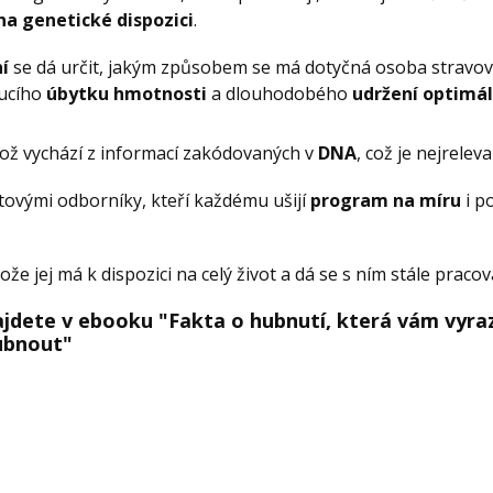
 na genetické dispozici
.
í
se dá určit, jakým způsobem se má dotyčná osoba stravovat
oucího
úbytku hmotnosti
a dlouhodobého
udržení optimá
ikož vychází z informací zakódovaných v
DNA
, což je nejreleva
ovými odborníky, kteří každému ušijí
program na míru
i p
e jej má k dispozici na celý život a dá se s ním stále pracov
ajdete v ebooku "Fakta o hubnutí, která vám vyraz
ubnout"