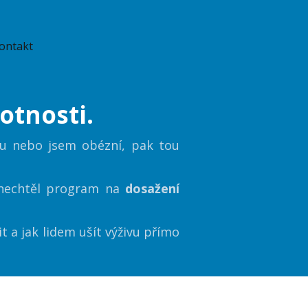
ontakt
otnosti.
hu nebo jsem obézní, pak tou
.
y nechtěl program na
dosažení
it a jak lidem ušít výživu přímo