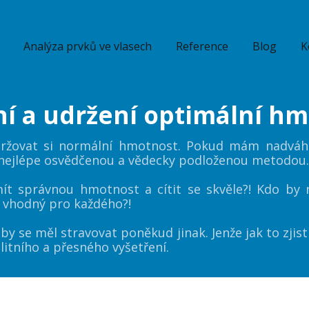
Analýza prvků ve vlasech
Reference
Blog
K
í a udržení optimální hm
udržovat si normální hmotnost. Pokud mám nadvá
 nejlépe osvědčenou a vědecky podloženou metodou
mít správnou hmotnost a cítit se skvěle?! Kdo b
je vhodný pro každého?!
by se měl stravovat poněkud jinak. Jenže jak to zjist
litního a přesného vyšetření.