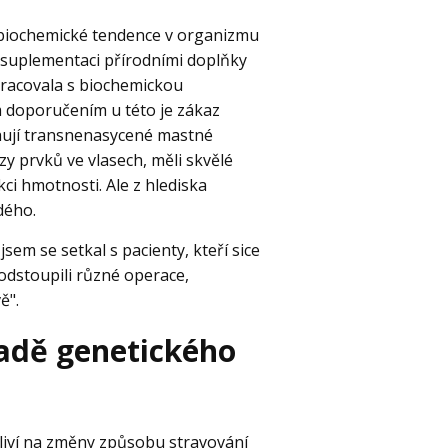
 biochemické tendence v organizmu
u suplementaci přírodními doplňky
pracovala s biochemickou
 doporučením u této je zákaz
hují transnenasycené mastné
ýzy prvků ve vlasech, měli skvělé
ci hmotnosti. Ale z hlediska
dého.
em se setkal s pacienty, kteří sice
podstoupili různé operace,
ě".
ladě genetického
itliví na změny způsobu stravování