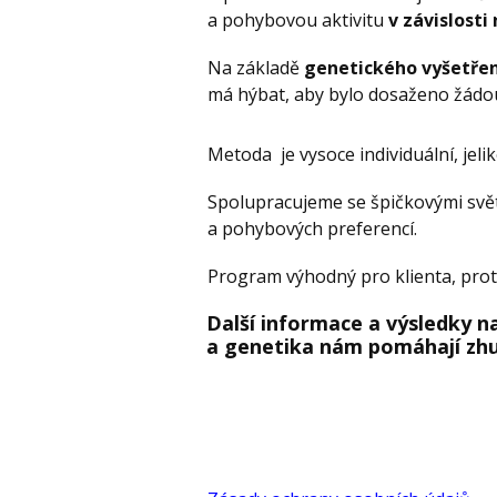
a pohybovou aktivitu
v závislosti
Na základě
genetického vyšetřen
má hýbat, aby bylo dosaženo žád
Metoda je vysoce individuální, jel
Spolupracujeme se špičkovými svět
a pohybových preferencí.
Program výhodný pro klienta, protož
Další informace a výsledky n
a genetika nám pomáhají zh