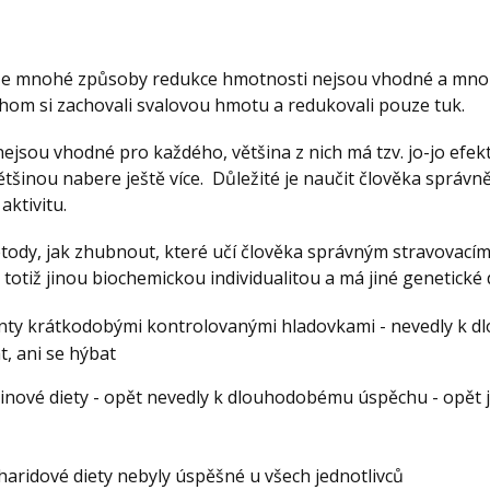
, že mnohé způsoby redukce hmotnosti nejsou vhodné a mnohd
chom si zachovali svalovou hmotu a redukovali pouze tuk.
jsou vhodné pro každého, většina z nich má tzv. jo-jo efek
tšinou nabere ještě více. Důležité je naučit člověka správně 
ktivitu.
í metody, jak zhubnout, které učí člověka správným stravova
totiž jinou biochemickou individualitou a má jiné genetické 
acienty krátkodobými kontrolovanými hladovkami - nevedly k
t, ani se hýbat
teinové diety - opět nevedly k dlouhodobému úspěchu - opět 
haridové diety nebyly úspěšné u všech jednotlivců