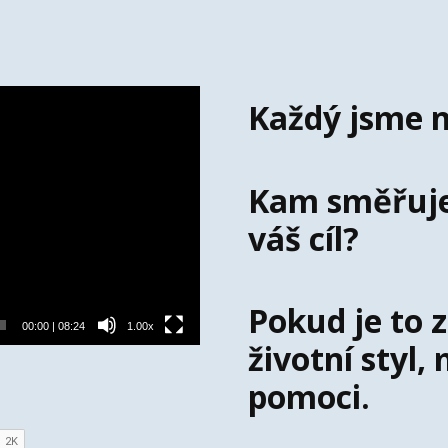
Každý jsme n
Kam směřujet
váš cíl?
Pokud je to 
00:00
|
08:24
1.00x
životní styl
pomoci.