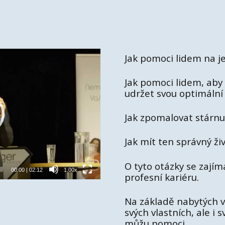
Jak pomoci lidem na je
Jak pomoci lidem, aby 
udržet svou optimální 
Jak zpomalovat stárnu
Jak mít ten správný živ
O tyto otázky se zajím
00:00
|
02:12
1.00x
profesní kariéru.
Na základě nabytých 
svých vlastních, ale i
můžu pomoci.