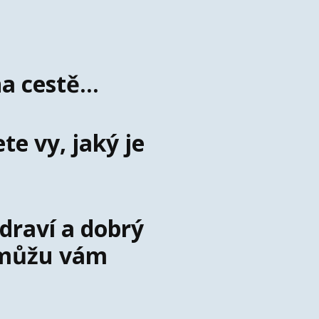
a cestě...
e vy, jaký je
zdraví a dobrý
, můžu vám