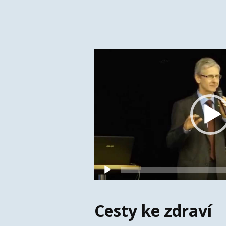
Video
přehrávač
Cesty ke zdraví