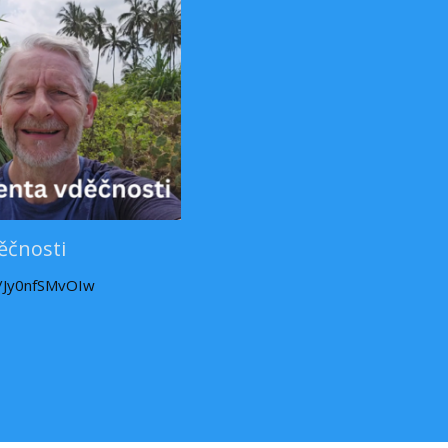
ěčnosti
e/Jy0nfSMvOIw