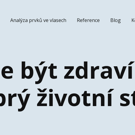
Analýza prvků ve vlasech
Reference
Blog
K
e být zdraví
rý životní s