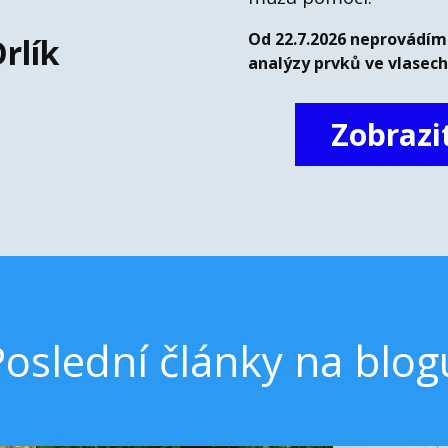
Od 22.7.2026 neprovádím
rlík
analýzy prvků ve vlasech
Zobrazi
Poslední články na blog