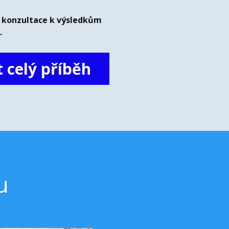
 konzultace k výsledkům
.
t celý příběh
u