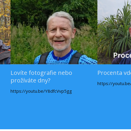
Lovíte fotografie nebo
Procenta vd
prožíváte dny?
https://youtu.b
https://youtu.be/Y8dfcVvp5gg