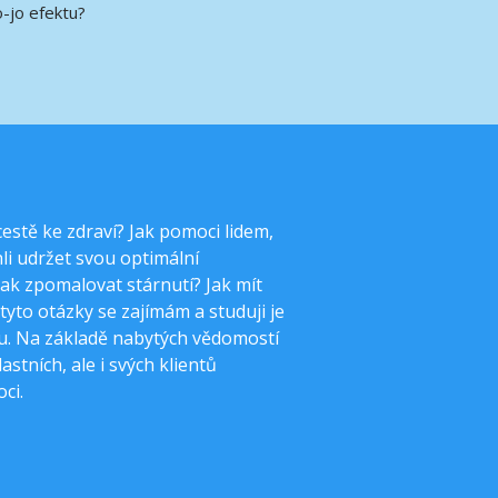
o-jo efektu?
cestě ke zdraví? Jak pomoci lidem,
hli udržet svou optimální
Jak zpomalovat stárnutí? Jak mít
 tyto otázky se zajímám a studuji je
ru. Na základě nabytých vědomostí
astních, ale i svých klientů
ci.