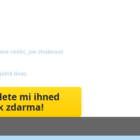
jí
ut
ete vědět, jak zhubnout
ještě dnes.
lete mi ihned
k zdarma!