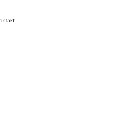
ontakt
 hubnutí,
ám vyrazí
aneb -
e
tika nám