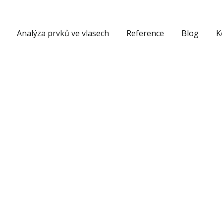
Analýza prvků ve vlasech
Reference
Blog
K
Fakta o
která v
dech – 
Počítač
a gene