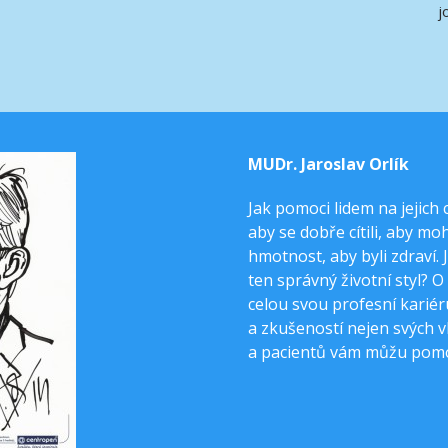
j
MUDr. Jaroslav Orlík
Jak pomoci lidem na jejich 
aby se dobře cítili, aby mo
hmotnost, aby byli zdraví. 
ten správný životní styl? O
celou svou profesní karié
a zkušeností nejen svých vl
a pacientů vám můžu pomo