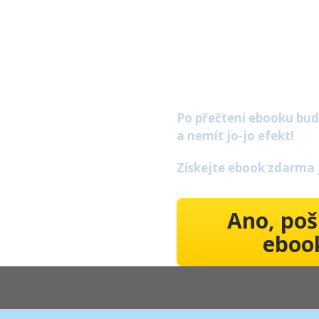
pomáha
zhubno
Po přečtení ebooku bud
a nemít jo-jo efekt!
Získejte ebook zdarma 
Ano, poš
eboo