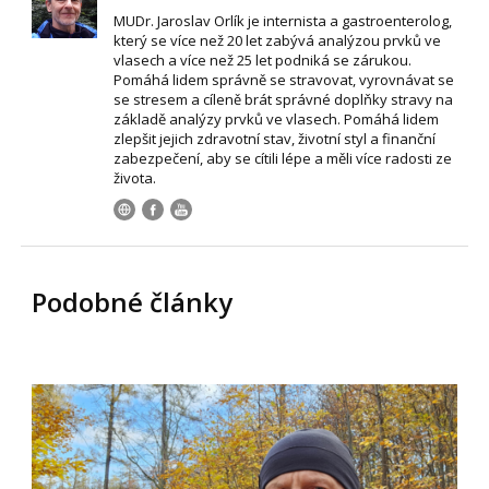
MUDr. Jaroslav Orlík je internista a gastroenterolog,
který se více než 20 let zabývá analýzou prvků ve
vlasech a více než 25 let podniká se zárukou.
Pomáhá lidem správně se stravovat, vyrovnávat se
se stresem a cíleně brát správné doplňky stravy na
základě analýzy prvků ve vlasech. Pomáhá lidem
zlepšit jejich zdravotní stav, životní styl a finanční
zabezpečení, aby se cítili lépe a měli více radosti ze
života.
Podobné články