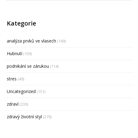
Kategorie
analýza prvků ve vlasech
(149)
Hubnutí
(109)
podnikání se zárukou
(114)
stres
(49)
Uncategorized
(151)
zdraví
(230)
zdravý životní styl
(279)