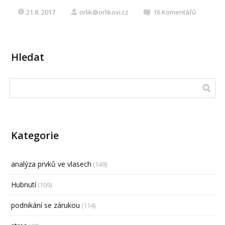
21.8. 2017
orlik@orlikovi.cz
16
Komentářů
Hledat
Kategorie
analýza prvků ve vlasech
(149)
Hubnutí
(109)
podnikání se zárukou
(114)