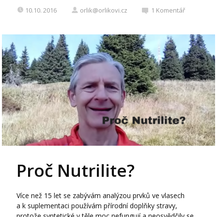
10.10. 2016
orlik@orlikovi.cz
1
Komentář
Proč Nutrilite?
Více než 15 let se zabývám analýzou prvků ve vlasech
a k suplementaci používám přírodní doplňky stravy,
protože syntetické v těle moc nefungují a neosvědčily se