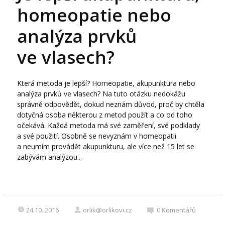
homeopatie nebo
analýza prvků
ve vlasech?
Která metoda je lepší? Homeopatie, akupunktura nebo
analýza prvků ve vlasech? Na tuto otázku nedokážu
správně odpovědět, dokud neznám důvod, proč by chtěla
dotyčná osoba některou z metod použít a co od toho
očekává. Každá metoda má své zaměření, své podklady
a své použití. Osobně se nevyznám v homeopatii
a neumím provádět akupunkturu, ale více než 15 let se
zabývám analýzou...
24.10. 2016
orlik@orlikovi.cz
0
Komentářů