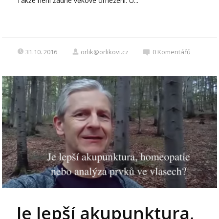
Takže není žádné věkové omezení. U...
31.10. 2016
orlik@orlikovi.cz
0
Komentářů
Je lepší akupunktura,