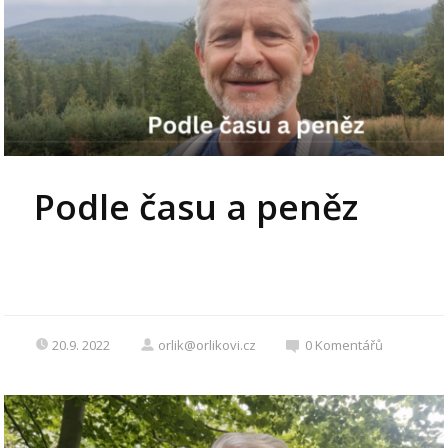
Podle času a peněz
20.9. 2022
orlik@orlikovi.cz
0
Komentářů