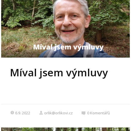
Míval jsem výmluvy
6.9. 2022
orlik@orlikovi.cz
0
Komentářů