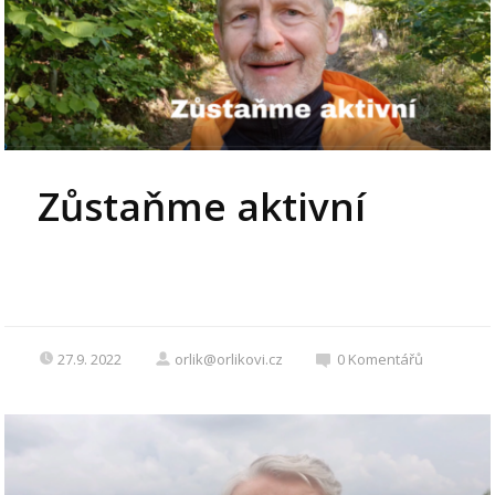
Zůstaňme aktivní
27.9. 2022
orlik@orlikovi.cz
0
Komentářů