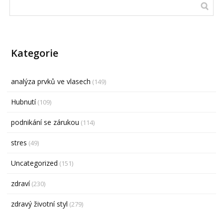
Kategorie
analýza prvků ve vlasech
(149)
Hubnutí
(109)
podnikání se zárukou
(114)
stres
(49)
Uncategorized
(151)
zdraví
(230)
zdravý životní styl
(279)