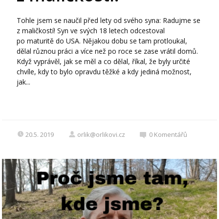
Tohle jsem se naučil před lety od svého syna: Radujme se
z maličkostí! Syn ve svých 18 letech odcestoval
po maturitě do USA. Nějakou dobu se tam protloukal,
dělal různou práci a více než po roce se zase vrátil domů.
Když vyprávěl, jak se měl a co dělal, říkal, že byly určité
chvíle, kdy to bylo opravdu těžké a kdy jediná možnost,
jak...
20.5. 2019
orlik@orlikovi.cz
0
Komentářů