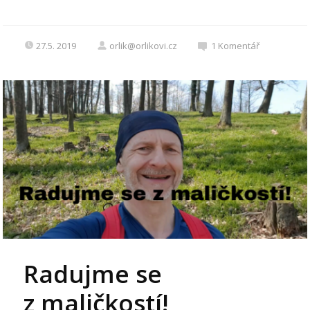
27.5. 2019
orlik@orlikovi.cz
1
Komentář
Radujme se
z maličkostí!