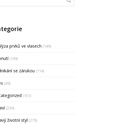
tegorie
lýza prvků ve vlasech
(149)
nutí
(109)
nikání se zárukou
(114)
es
(49)
categorized
(151)
aví
(230)
avý životní styl
(279)