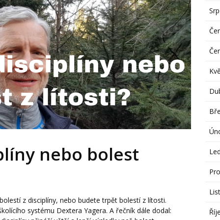
Sr
Če
Če
Kv
Du
Bř
Ún
iplíny nebo bolest
Le
Pro
Lis
lestí z disciplíny, nebo budete trpět bolestí z lítosti.
školícího systému Dextera Yagera. A řečník dále dodal:
Říj