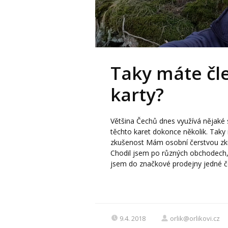
Taky máte čle
karty?
Většina Čechů dnes využívá nějaké s
těchto karet dokonce několik. Taky 
zkušenost Mám osobní čerstvou zku
Chodil jsem po různých obchodech, 
jsem do značkové prodejny jedné če
9.4. 2018
orlik@orlikovi.cz