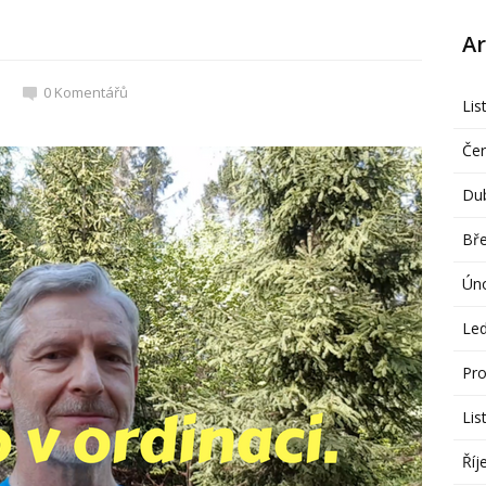
Ar
0
Komentářů
Lis
Če
Du
Bř
Ún
Le
Pro
Lis
Říj