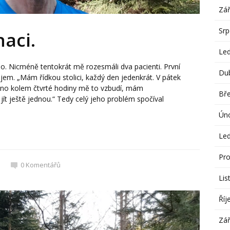
Zář
Sr
naci.
Le
o. Nicméně tentokrát mě rozesmáli dva pacienti. První
Du
ůjem. „Mám řídkou stolici, každý den jedenkrát. V pátek
 ráno kolem čtvrté hodiny mě to vzbudí, mám
Bř
ít ještě jednou.“ Tedy celý jeho problém spočíval
Ún
Le
Pro
0
Komentářů
Lis
Říj
Zář