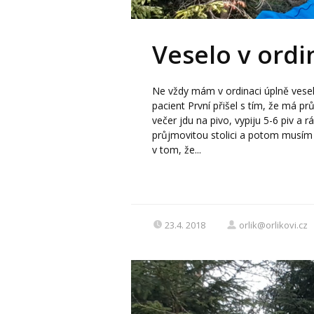
Veselo v ordi
Ne vždy mám v ordinaci úplně vesel
pacient První přišel s tím, že má pr
večer jdu na pivo, vypiju 5-6 piv a
průjmovitou stolici a potom musím j
v tom, že...
23.4. 2018
orlik@orlikovi.cz