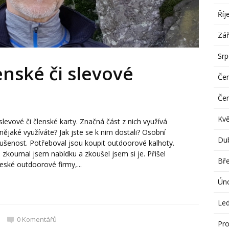
Říj
Zář
Sr
nské či slevové
Če
Če
Kv
levové či členské karty. Značná část z nich využívá
nějaké využíváte? Jak jste se k nim dostali? Osobní
Du
šenost. Potřeboval jsou koupit outdoorové kalhoty.
zkoumal jsem nabídku a zkoušel jsem si je. Přišel
Bř
ské outdoorové firmy,...
Ún
Le
0
Komentářů
Pro