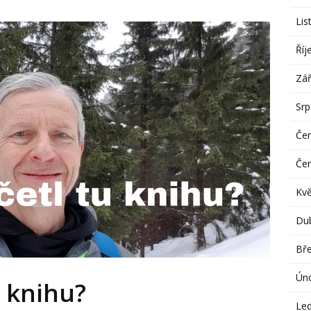
Lis
Říj
Zář
Sr
Če
Če
Kv
Du
Bř
Ún
u knihu?
Le