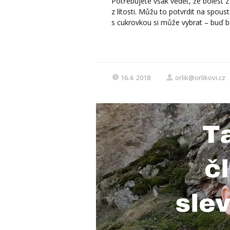
Potřebujete však vědět, že bolest z d
z lítosti. Můžu to potvrdit na spous
s cukrovkou si může vybrat – buď bud
16.4. 2018
orlik@orlikovi.cz