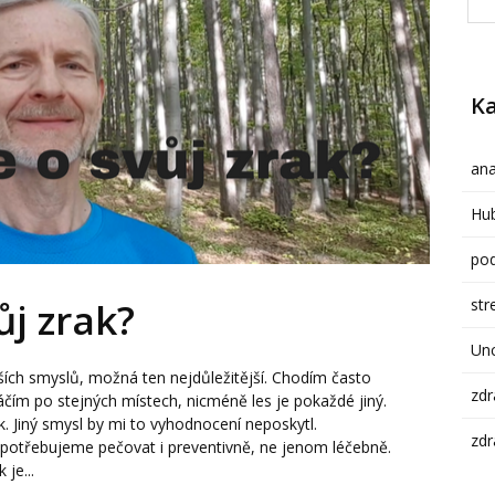
Ka
ana
Hub
pod
str
ůj zrak?
Un
jších smyslů, možná ten nejdůležitější. Chodím často
zdr
ím po stejných místech, nicméně les je pokaždé jiný.
. Jiný smysl by mi to vyhodnocení neposkytl.
zdr
k potřebujeme pečovat i preventivně, ne jenom léčebně.
 je...