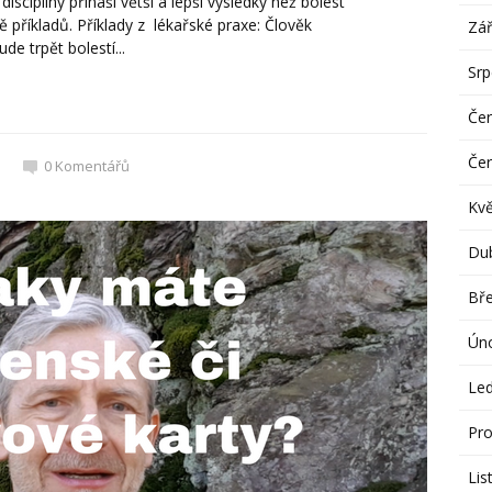
isciplíny přináší větší a lepší výsledky než bolest
tě příkladů. Příklady z lékařské praxe: Člověk
Zář
e trpět bolestí...
Sr
Če
Če
0
Komentářů
Kv
Du
Bř
Ún
Le
Pro
Lis