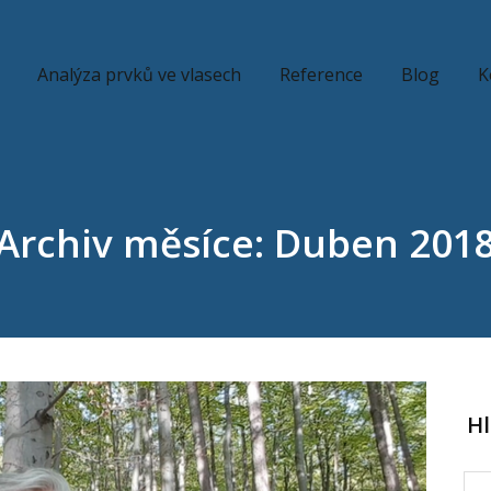
Analýza prvků ve vlasech
Reference
Blog
K
Archiv měsíce: Duben 201
H