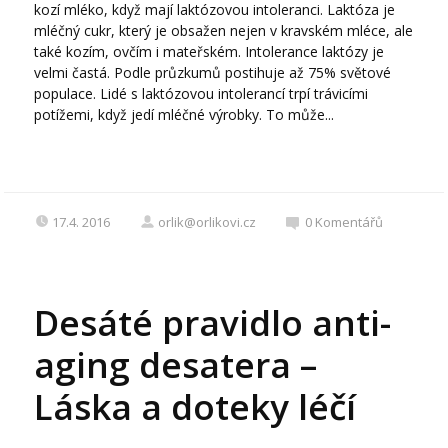
kozí mléko, když mají laktózovou intoleranci. Laktóza je
mléčný cukr, který je obsažen nejen v kravském mléce, ale
také kozím, ovčím i mateřském. Intolerance laktózy je
velmi častá. Podle průzkumů postihuje až 75% světové
populace. Lidé s laktózovou intolerancí trpí trávicími
potížemi, když jedí mléčné výrobky. To může...
17.4. 2016
orlik@orlikovi.cz
0
Komentářů
Desáté pravidlo anti-
aging desatera –
Láska a doteky léčí