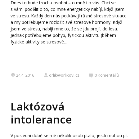
Dnes to bude trochu osobní – o mně i o vás. Chci se
s vámi podělit o to, co mne energeticky nabíjí, když jsem
ve stresu. Každý den nás potkávají různé stresové situace
a my potřebujeme rozložit své stresové hormony. Když
jsem ve stresu, nabíjí mne to, že se jdu projít do lesa.
Jednak potřebujeme pohyb, fyzickou aktivitu (během
fyzické aktivity se stresové...
24.4. 2016
orlik@orlikovi.cz
0
Komentářů
Laktózová
intolerance
V poslední době se mě několik osob ptalo, jestli mohou pít