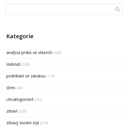
Kategorie
analýza prvků ve vlasech
(149)
Hubnutí
(109)
podnikání se zárukou
(114)
stres
(49)
Uncategorized
(151)
zdraví
(230)
zdravý životní styl
(279)