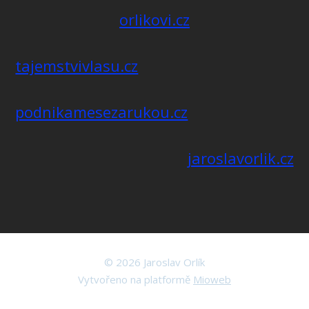
orlikovi.cz
tajemstvivlasu.cz
podnikamesezarukou.cz
jaroslavorlik.cz
© 2026 Jaroslav Orlík
Vytvořeno na platformě
Mioweb