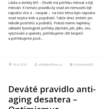
Láska a doteky léčí – člověk má potřebu milovat a být
milován. K tomuto pravidlu by snad ani nemuselo být
napsáno více a – naopak – na toto téma bylo napsáno
snad nejvíce knih a pojednání. Takže dnes zmíním jen
několik postřehů a podnětů. Pokud máme naplněny
základní fyziologické potřeby (dýchání, pití, jídlo, sex,
vylučování a spánek), potřebujeme cítit bezpečí
a potřebujeme pocit...
10.4. 2016
orlik@orlikovi.cz
0
Komentářů
Deváté pravidlo anti-
aging desatera –