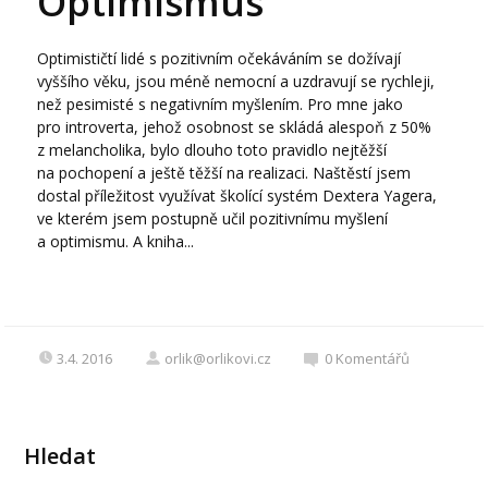
Optimismus
Optimističtí lidé s pozitivním očekáváním se dožívají
vyššího věku, jsou méně nemocní a uzdravují se rychleji,
než pesimisté s negativním myšlením. Pro mne jako
pro introverta, jehož osobnost se skládá alespoň z 50%
z melancholika, bylo dlouho toto pravidlo nejtěžší
na pochopení a ještě těžší na realizaci. Naštěstí jsem
dostal příležitost využívat školící systém Dextera Yagera,
ve kterém jsem postupně učil pozitivnímu myšlení
a optimismu. A kniha...
3.4. 2016
orlik@orlikovi.cz
0
Komentářů
Hledat