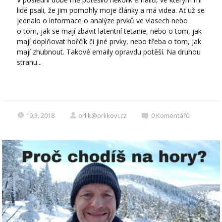
lidé psali, že jim pomohly moje články a má videa. Ať už se
jednalo o informace o analýze prvků ve vlasech nebo
o tom, jak se mají zbavit latentní tetanie, nebo o tom, jak
mají doplňovat hořčík či jiné prvky, nebo třeba o tom, jak
mají zhubnout. Takové emaily opravdu potěší. Na druhou
stranu...
19.3. 2018
orlik@orlikovi.cz
0
Komentářů