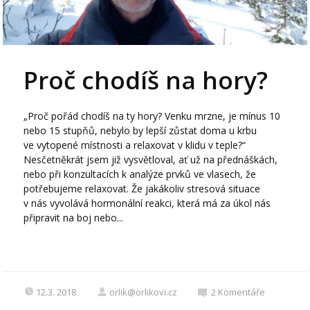
Proč chodíš na hory?
„Proč pořád chodíš na ty hory? Venku mrzne, je mínus 10
nebo 15 stupňů, nebylo by lepší zůstat doma u krbu
ve vytopené místnosti a relaxovat v klidu v teple?“
Nesčetněkrát jsem již vysvětloval, ať už na přednáškách,
nebo při konzultacích k analýze prvků ve vlasech, že
potřebujeme relaxovat. Že jakákoliv stresová situace
v nás vyvolává hormonální reakci, která má za úkol nás
připravit na boj nebo...
12.3. 2018
orlik@orlikovi.cz
2
Komentáře