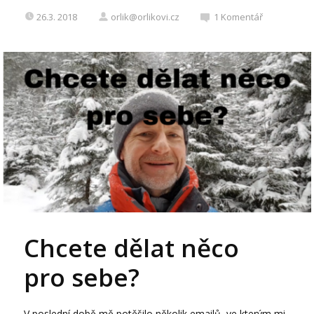
26.3. 2018
orlik@orlikovi.cz
1
Komentář
Chcete dělat něco
pro sebe?
V poslední době mě potěšilo několik emailů, ve kterým mi