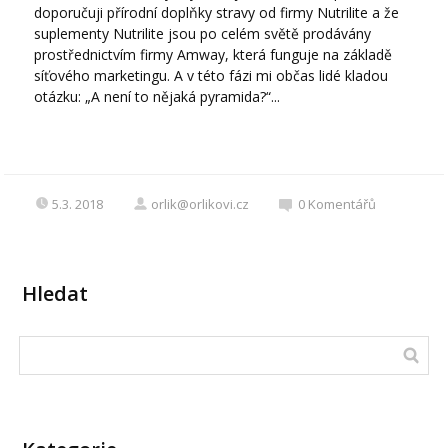
doporučuji přírodní doplňky stravy od firmy Nutrilite a že
suplementy Nutrilite jsou po celém světě prodávány
prostřednictvím firmy Amway, která funguje na základě
síťového marketingu. A v této fázi mi občas lidé kladou
otázku: „A není to nějaká pyramida?“...
5.3. 2018
orlik@orlikovi.cz
0
Komentářů
Hledat