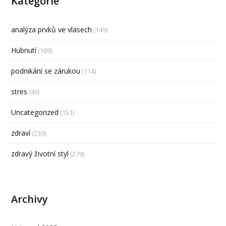
Kategorie
analýza prvků ve vlasech
(149)
Hubnutí
(109)
podnikání se zárukou
(114)
stres
(49)
Uncategorized
(151)
zdraví
(230)
zdravý životní styl
(279)
Archivy