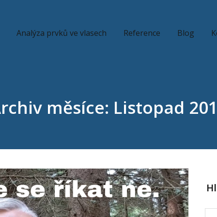
Analýza prvků ve vlasech
Reference
Blog
K
rchiv měsíce: Listopad 20
H