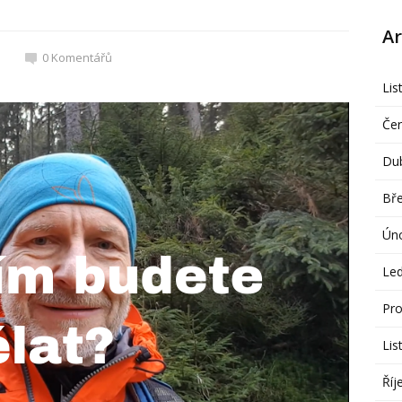
Ar
0
Komentářů
Lis
Če
Du
Bř
Ún
Le
Pro
Lis
Říj