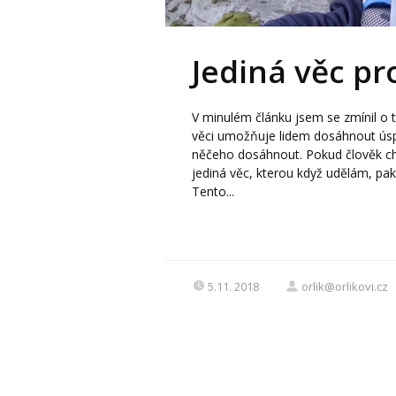
Jediná věc pro
V minulém článku jsem se zmínil o 
věci umožňuje lidem dosáhnout úspěc
něčeho dosáhnout. Pokud člověk ch
jediná věc, kterou když udělám, pa
Tento...
5.11. 2018
orlik@orlikovi.cz