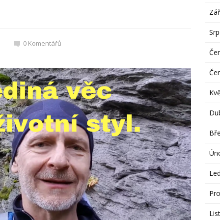
Zář
Sr
0
Komentářů
Če
Če
Kv
Du
Bř
Ún
Le
Pro
Lis