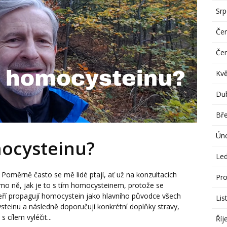
Sr
Če
Če
Kv
Du
Bř
Ún
mocysteinu?
Le
Poměrně často se mě lidé ptají, ať už na konzultacích
Pro
mo ně, jak je to s tím homocysteinem, protože se
teří propagují homocystein jako hlavního původce všech
Lis
steinu a následně doporučují konkrétní doplňky stravy,
 cílem vyléčit...
Říj