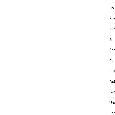
Lis
Říj
Zář
Sr
Če
Če
Kv
Du
Bř
Ún
Le