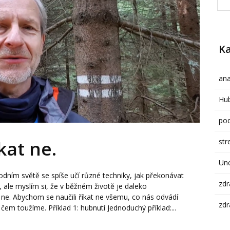
Ka
ana
Hub
pod
str
kat ne.
Un
odním světě se spíše učí různé techniky, jak překonávat
zdr
 ale myslím si, že v běžném životě je daleko
at ne. Abychom se naučili říkat ne všemu, co nás odvádí
zdr
m toužíme. Příklad 1: hubnutí Jednoduchý příklad:...