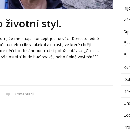
Říj
 životní styl.
Zář
Sr
tom, že mě zaujal koncept jediné věci. Koncept jedné
Če
hu nebo cíle v jakékoliv oblasti, ve které chtějí
ce něčeho dosáhnout, má si položit otázku: „Co je ta
Če
k vše ostatní bude buď snazší, nebo úplně zbytečné?“
Kv
Du
Bř
5
Komentářů
Ún
Le
Pro