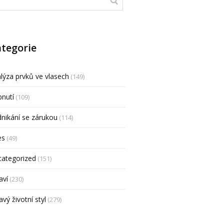
tegorie
lýza prvků ve vlasech
(149)
nutí
(109)
nikání se zárukou
(114)
es
(49)
categorized
(151)
aví
(230)
avý životní styl
(279)