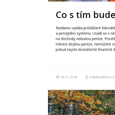
Co s tím bude
Nedávno vydala prohlášení Národn
a penzijního systému. Uvádí se v n
na důchody nebudou peníze. Prostě
měsíce dojdou peníze, nemůžete si
pokud nejste dostatečně finančně d
19.11. 2018
orlik@orlikovi.cz