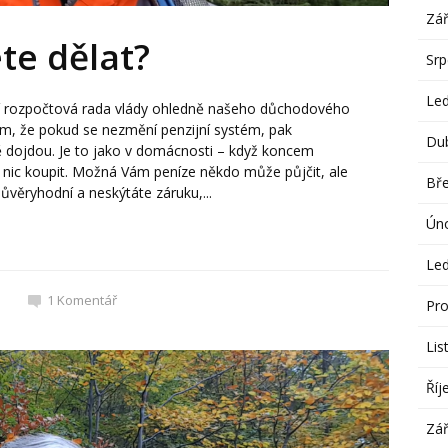
Zář
te dělat?
Sr
Le
í rozpočtová rada vlády ohledně našeho důchodového
ěm, že pokud se nezmění penzijní systém, pak
Du
 dojdou. Je to jako v domácnosti – když koncem
 nic koupit. Možná Vám peníze někdo může půjčit, ale
Bř
ůvěryhodní a neskýtáte záruku,...
Ún
Le
1
Komentář
Pro
Lis
Říj
Zář