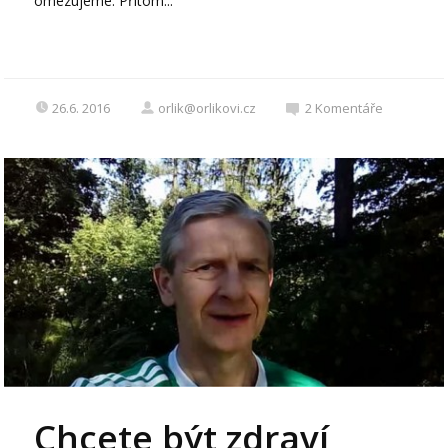
omezujeme. Přitom...
26.6. 2016
orlik@orlikovi.cz
2
Komentáře
Chcete být zdraví