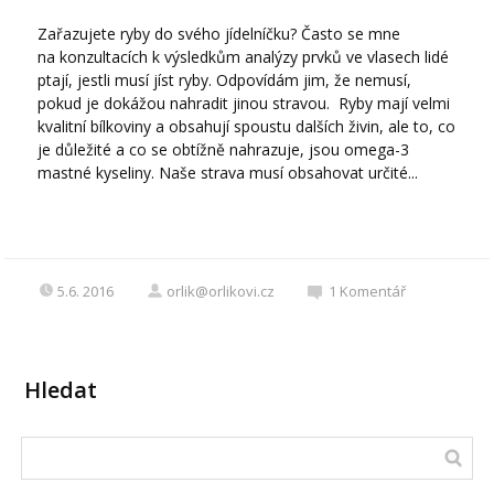
Zařazujete ryby do svého jídelníčku? Často se mne
na konzultacích k výsledkům analýzy prvků ve vlasech lidé
ptají, jestli musí jíst ryby. Odpovídám jim, že nemusí,
pokud je dokážou nahradit jinou stravou. Ryby mají velmi
kvalitní bílkoviny a obsahují spoustu dalších živin, ale to, co
je důležité a co se obtížně nahrazuje, jsou omega-3
mastné kyseliny. Naše strava musí obsahovat určité...
5.6. 2016
orlik@orlikovi.cz
1
Komentář
Hledat