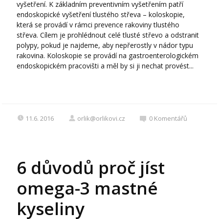
vyšetření. K základním preventivním vyšetřením patří
endoskopické vyšetření tlustého střeva – koloskopie,
která se provádí v rámci prevence rakoviny tlustého
střeva. Cílem je prohlédnout celé tlusté střevo a odstranit
polypy, pokud je najdeme, aby nepřerostly v nádor typu
rakovina. Koloskopie se provádí na gastroenterologickém
endoskopickém pracovišti a měl by si ji nechat provést...
11.6. 2016
orlik@orlikovi.cz
0
Komentářů
6 důvodů proč jíst
omega-3 mastné
kyseliny