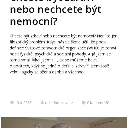
nebo nechcete být
nemocní?
Chcete být zdraví nebo nechcete být nemocní? Není to jen
filozofický problém. Kdysi nás ve škole učili, že podle
definice Světové zdravotnické organizace (WHO) je zdraví
pocit fyzické, psychické a sociální pohody. A já jsem se
tomu smál. Říkal jsem si. „Jak se můžeme bavit
o pocitech, když se jedná o definici zdraví?“ Jsem totiž
velmi logicky založená osoba a všechno...
19.6. 2016
orlik@orlikovi.cz
0
Komentářů