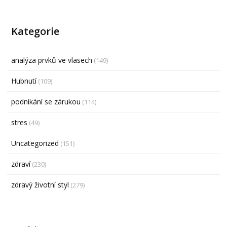
Kategorie
analýza prvků ve vlasech
(149)
Hubnutí
(109)
podnikání se zárukou
(114)
stres
(49)
Uncategorized
(151)
zdraví
(230)
zdravý životní styl
(279)