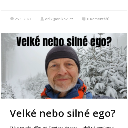
25.1. 2021
orlik@orlikovi.cz
0
Komentářů
Velké nebo silné ego?
Stále se rád učím od Dextera Yagera, i když už není mezi