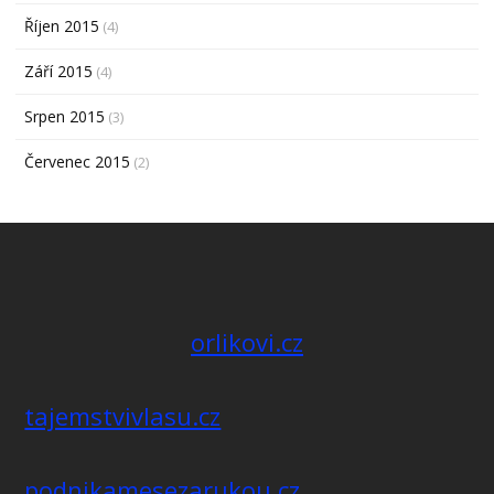
Říjen 2015
(4)
Září 2015
(4)
Srpen 2015
(3)
Červenec 2015
(2)
orlikovi.cz
tajemstvivlasu.cz
podnikamesezarukou.cz