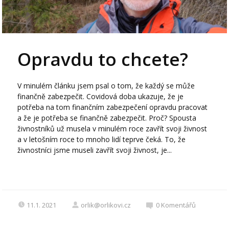
Opravdu to chcete?
V minulém článku jsem psal o tom, že každý se může
finančně zabezpečit. Covidová doba ukazuje, že je
potřeba na tom finančním zabezpečení opravdu pracovat
a že je potřeba se finančně zabezpečit. Proč? Spousta
živnostníků už musela v minulém roce zavřít svoji živnost
a v letošním roce to mnoho lidí teprve čeká. To, že
živnostníci jsme museli zavřít svoji živnost, je...
11.1. 2021
orlik@orlikovi.cz
0
Komentářů