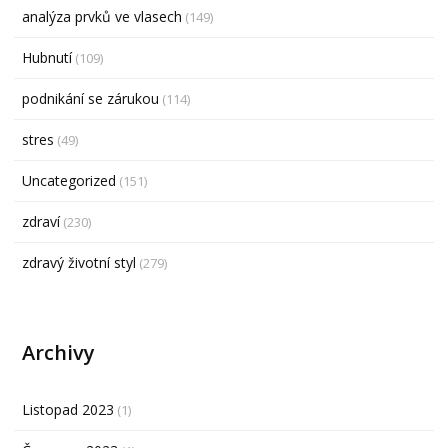
analýza prvků ve vlasech
(149)
Hubnutí
(109)
podnikání se zárukou
(114)
stres
(49)
Uncategorized
(151)
zdraví
(230)
zdravý životní styl
(279)
Archivy
Listopad 2023
(1)