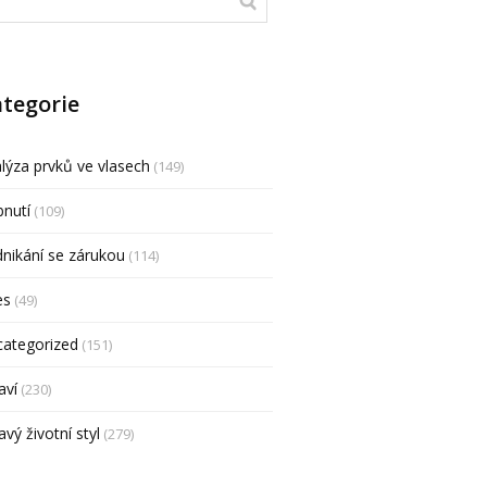
tegorie
lýza prvků ve vlasech
(149)
nutí
(109)
nikání se zárukou
(114)
es
(49)
categorized
(151)
aví
(230)
avý životní styl
(279)