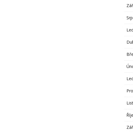
Zář
Sr
Le
Du
Bř
Ún
Le
Pro
Lis
Říj
Zář