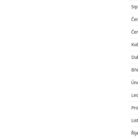
Sr
Če
Če
Kv
Du
Bř
Ún
Le
Pro
Lis
Říj