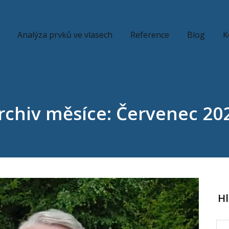
Analýza prvků ve vlasech
Reference
Blog
K
rchiv měsíce: Červenec 20
H