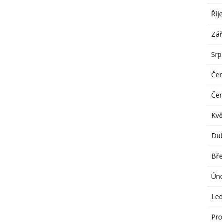
Říj
Zář
Sr
Če
Če
Kv
Du
Bř
Ún
Le
Pro