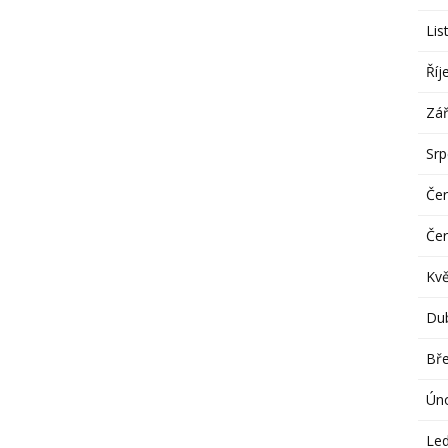
Lis
Říj
Zář
Sr
Če
Če
Kv
Du
Bř
Ún
Le