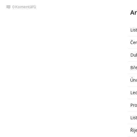
0
Komentářů
Ar
Lis
Če
Du
Bř
Ún
Le
Pro
Lis
Říj