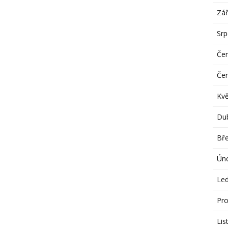
Zář
Sr
Če
Če
Kv
Du
Bř
Ún
Le
Pro
Lis