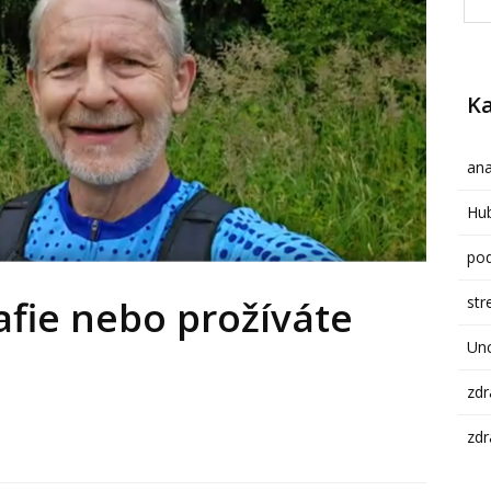
Ka
ana
Hub
pod
str
afie nebo prožíváte
Un
zdr
zdr