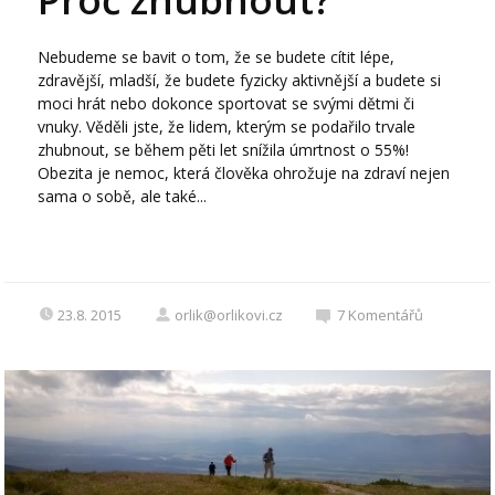
Nebudeme se bavit o tom, že se budete cítit lépe,
zdravější, mladší, že budete fyzicky aktivnější a budete si
moci hrát nebo dokonce sportovat se svými dětmi či
vnuky. Věděli jste, že lidem, kterým se podařilo trvale
zhubnout, se během pěti let snížila úmrtnost o 55%!
Obezita je nemoc, která člověka ohrožuje na zdraví nejen
sama o sobě, ale také...
23.8. 2015
orlik@orlikovi.cz
7
Komentářů