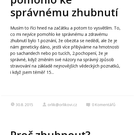
správnému zhubnutí
Musím to říci hned na začátku a potom to vysvětlím. To,
co mi nejvíce pomohlo ke správnému a zdravému
zhubnutí bylo 1.poznání, že obezita se nedědí, ale že je
nám geneticky dáno, jestli více přibýváme na hmotnosti
po sacharidech nebo po tucích, 2.pochopení, že je
správné, když změním své názory na správný způsob
stravování na základě nejnovějších vědeckých poznatků,
i když jsem téměř 15...
30.8. 2015
orlik@orlikovi.cz
0
Komentářů
Proč zhubnout?