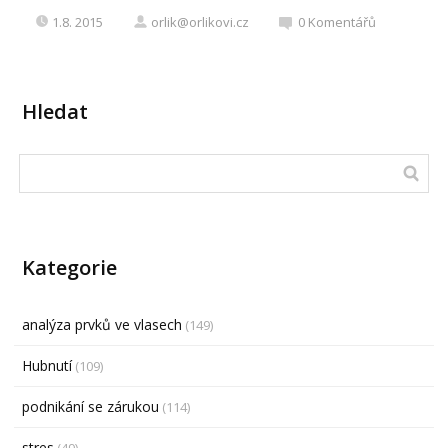
1.8. 2015
orlik@orlikovi.cz
0
Komentářů
Hledat
Kategorie
analýza prvků ve vlasech
(149)
Hubnutí
(109)
podnikání se zárukou
(114)
stres
(49)