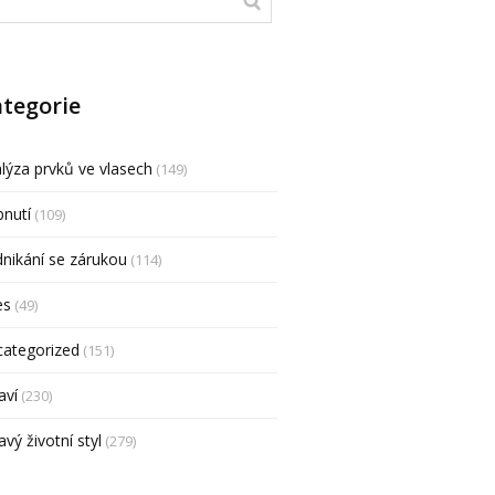
tegorie
lýza prvků ve vlasech
(149)
nutí
(109)
nikání se zárukou
(114)
es
(49)
categorized
(151)
aví
(230)
avý životní styl
(279)