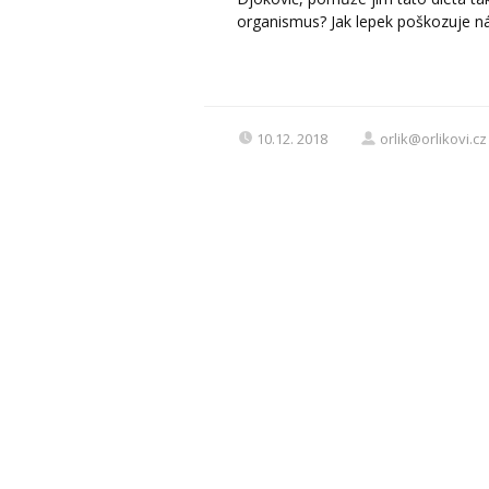
organismus? Jak lepek poškozuje n
10.12. 2018
orlik@orlikovi.cz