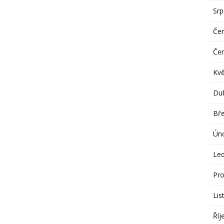
Sr
Če
Če
Kv
Du
Bř
Ún
Le
Pro
Lis
Říj