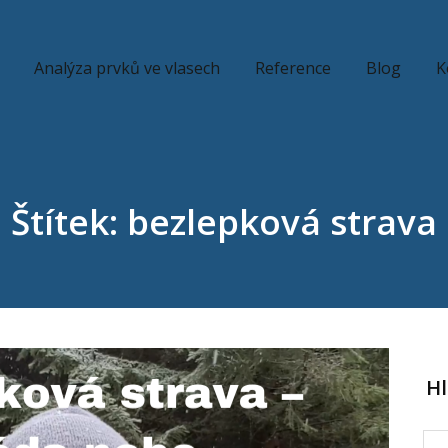
Analýza prvků ve vlasech
Reference
Blog
K
Štítek: bezlepková strava
H