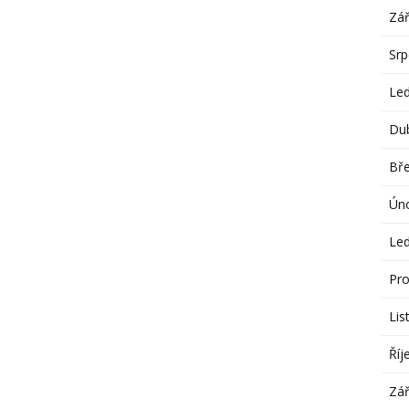
Zář
Sr
Le
Du
Bř
Ún
Le
Pro
Lis
Říj
Zář