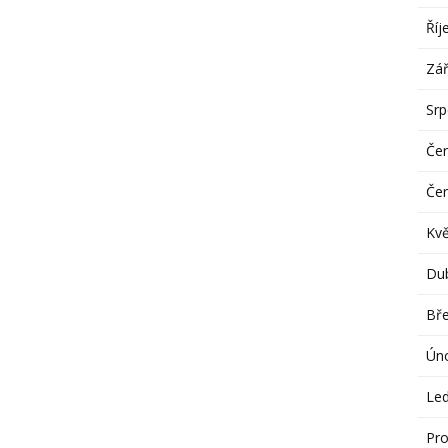
Říj
Zář
Sr
Če
Če
Kv
Du
Bř
Ún
Le
Pro