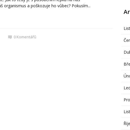
áš organismus a poškozuje ho vůbec? Pokusím...
Ar
Lis
0
Komentářů
Če
Du
Bř
Ún
Le
Pro
Lis
Říj