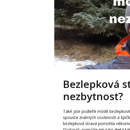
Bezlepková s
nezbytnost?
Také jste podlehli módě bezlepkov
spousta známých osobností a špičko
bezlepková strava pomohla někomu 
Djokovič, pomůže jim tato dieta tak