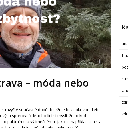
Ka
ana
Hub
pod
str
trava – móda nebo
Un
zdr
é stravy? V současné době dodržuje bezlepkovou dietu
zdr
vých sportovců. Mnoho lidí si myslí, že pokud
populárnímu a výjimečnému, jako je například tenista
é. Jak to tedy je s působením lepku na náš