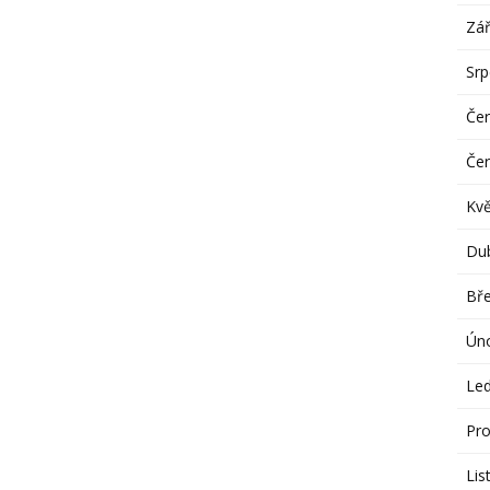
Zář
Sr
Če
Če
Kv
Du
Bř
Ún
Le
Pro
Lis