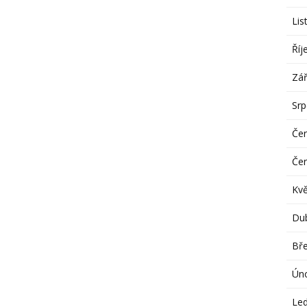
Lis
Říj
Zář
Sr
Če
Če
Kv
Du
Bř
Ún
Le