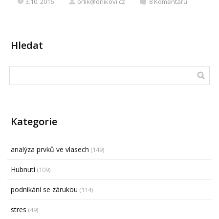
3.10. 2016
orlik@orlikovi.cz
8
Komentářů
Hledat
Kategorie
analýza prvků ve vlasech
(149)
Hubnutí
(109)
podnikání se zárukou
(114)
stres
(49)