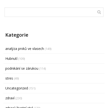
Kategorie
analýza prvků ve vlasech
(149)
Hubnutí
(109)
podnikání se zárukou
(114)
stres
(49)
Uncategorized
(151)
zdraví
(230)
zdravý životní styl