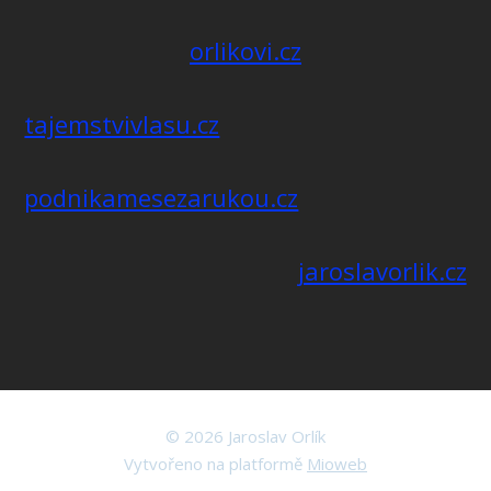
orlikovi.cz
tajemstvivlasu.cz
podnikamesezarukou.cz
jaroslavorlik.cz
© 2026 Jaroslav Orlík
Vytvořeno na platformě
Mioweb