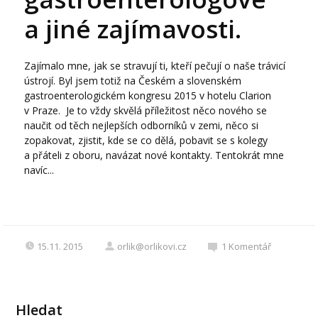
a jiné zajímavosti.
Zajímalo mne, jak se stravují ti, kteří pečují o naše trávicí
ústrojí. Byl jsem totiž na Českém a slovenském
gastroenterologickém kongresu 2015 v hotelu Clarion
v Praze. Je to vždy skvělá příležitost něco nového se
naučit od těch nejlepších odborníků v zemi, něco si
zopakovat, zjistit, kde se co dělá, pobavit se s kolegy
a přáteli z oboru, navázat nové kontakty. Tentokrát mne
navíc...
15.11. 2015
orlik@orlikovi.cz
1
Komentář
Hledat