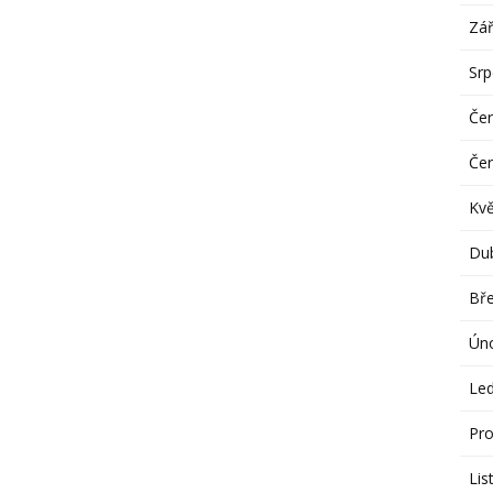
Zář
Sr
Če
Če
Kv
Du
Bř
Ún
Le
Pro
Lis