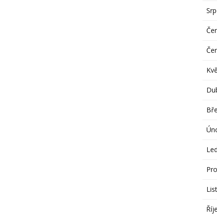
Sr
Če
Če
Kv
Du
Bř
Ún
Le
Pro
Lis
Říj