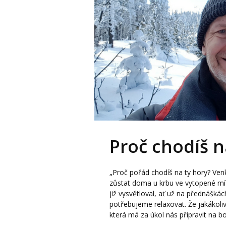
Proč chodíš n
„Proč pořád chodíš na ty hory? Ven
zůstat doma u krbu ve vytopené míst
již vysvětloval, ať už na přednáškác
potřebujeme relaxovat. Že jakákoliv
která má za úkol nás připravit na bo