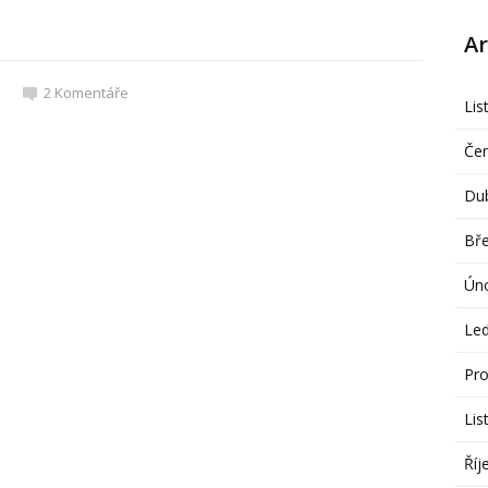
Ar
2
Komentáře
Lis
Če
Du
Bř
Ún
Le
Pro
Lis
Říj