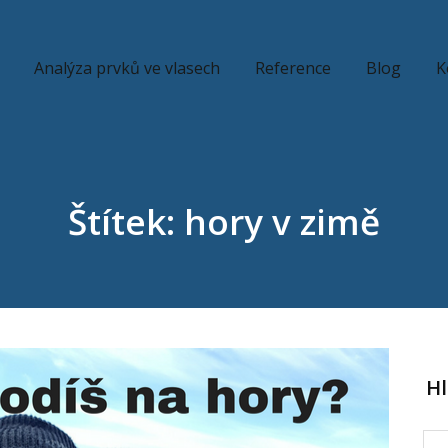
Analýza prvků ve vlasech
Reference
Blog
K
Štítek: hory v zimě
H