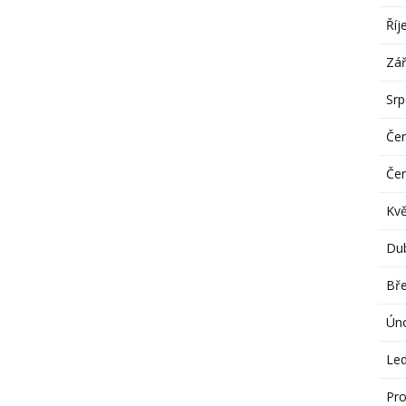
Říj
Zář
Sr
Če
Če
Kv
Du
Bř
Ún
Le
Pro