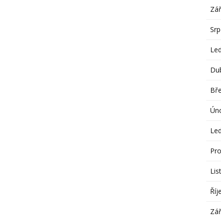
Zář
Sr
Le
Du
Bř
Ún
Le
Pro
Lis
Říj
Zář