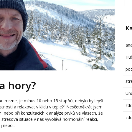
Ka
ana
Hub
pod
str
a hory?
Un
ku mrzne, je mínus 10 nebo 15 stupňů, nebylo by lepší
zdr
nosti a relaxovat v klidu v teple?“ Nesčetněkrát jsem
h, nebo při konzultacích k analýze prvků ve vlasech, že
zdr
 stresová situace v nás vyvolává hormonální reakci,
j nebo...