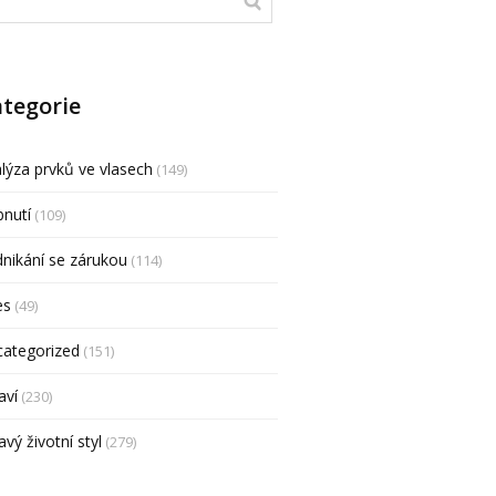
tegorie
lýza prvků ve vlasech
(149)
nutí
(109)
nikání se zárukou
(114)
es
(49)
categorized
(151)
aví
(230)
avý životní styl
(279)