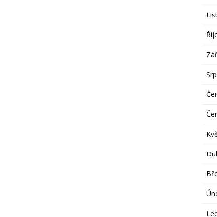
Lis
Říj
Zář
Sr
Če
Če
Kv
Du
Bř
Ún
Le