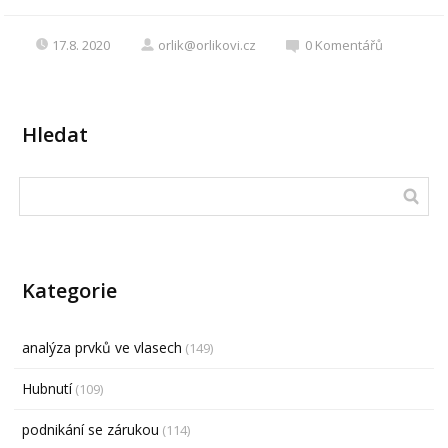
17.8. 2020
orlik@orlikovi.cz
0
Komentářů
Hledat
Kategorie
analýza prvků ve vlasech
(149)
Hubnutí
(109)
podnikání se zárukou
(114)