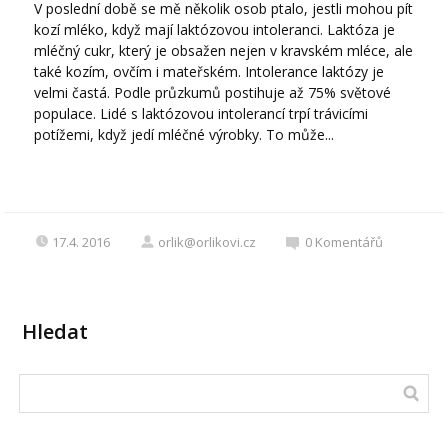
V poslední době se mě několik osob ptalo, jestli mohou pít
kozí mléko, když mají laktózovou intoleranci. Laktóza je
mléčný cukr, který je obsažen nejen v kravském mléce, ale
také kozím, ovčím i mateřském. Intolerance laktózy je
velmi častá. Podle průzkumů postihuje až 75% světové
populace. Lidé s laktózovou intolerancí trpí trávicími
potížemi, když jedí mléčné výrobky. To může...
17.4. 2016
orlik@orlikovi.cz
0
Komentářů
Hledat