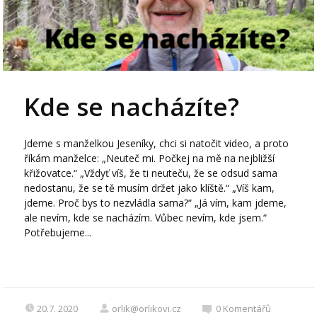
Kde se nacházíte?
Jdeme s manželkou Jeseníky, chci si natočit video, a proto
říkám manželce: „Neuteč mi. Počkej na mě na nejbližší
křižovatce.“ „Vždyť víš, že ti neuteču, že se odsud sama
nedostanu, že se tě musím držet jako klíště.“ „Víš kam,
jdeme. Proč bys to nezvládla sama?“ „Já vím, kam jdeme,
ale nevím, kde se nacházím. Vůbec nevím, kde jsem.“
Potřebujeme...
20.7. 2020
orlik@orlikovi.cz
0
Komentářů