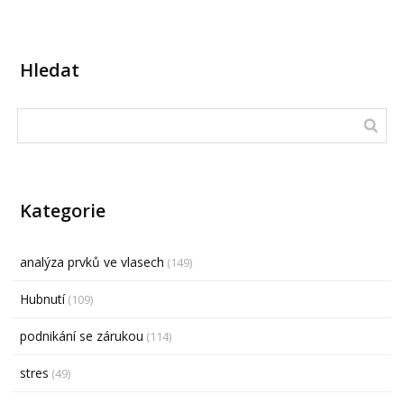
Hledat
Kategorie
analýza prvků ve vlasech
(149)
Hubnutí
(109)
podnikání se zárukou
(114)
stres
(49)