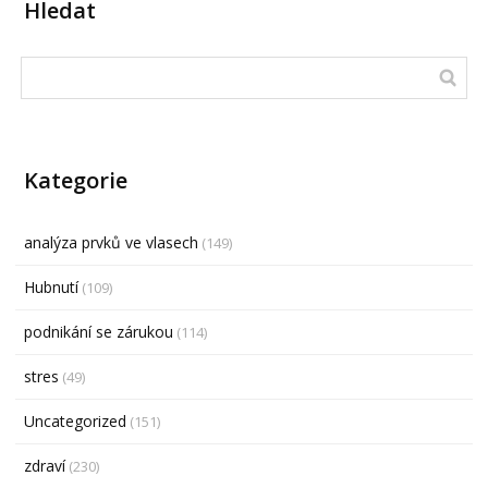
Hledat
Kategorie
analýza prvků ve vlasech
(149)
Hubnutí
(109)
podnikání se zárukou
(114)
stres
(49)
Uncategorized
(151)
zdraví
(230)