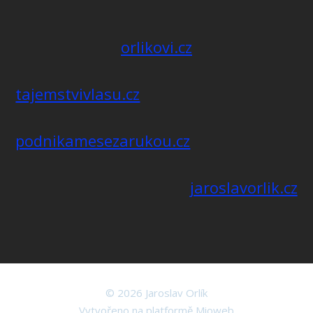
orlikovi.cz
tajemstvivlasu.cz
podnikamesezarukou.cz
jaroslavorlik.cz
© 2026 Jaroslav Orlík
Vytvořeno na platformě
Mioweb