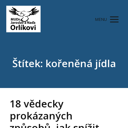
MENU
Štítek: kořeněná jídla
18 vědecky
prokázaných
způsobů, jak snížit