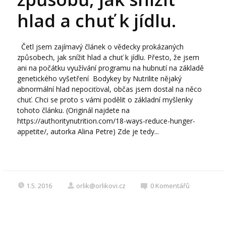
hlad a chuť k jídlu.
Četl jsem zajímavý článek o vědecky prokázaných
způsobech, jak snížit hlad a chuť k jídlu. Přesto, že jsem
ani na počátku využívání programu na hubnutí na základě
genetického vyšetření Bodykey by Nutrilite nějaký
abnormální hlad nepociťoval, občas jsem dostal na něco
chuť. Chci se proto s vámi podělit o základní myšlenky
tohoto článku. (Originál najdete na
https://authoritynutrition.com/18-ways-reduce-hunger-
appetite/, autorka Alina Petre) Zde je tedy...
1.5. 2016
orlik@orlikovi.cz
0
Komentářů