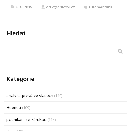
26.8. 2019
orlik@orlikovi.cz
0
Komentářů
Hledat
Kategorie
analýza prvků ve vlasech
(149)
Hubnutí
(109)
podnikání se zárukou
(114)