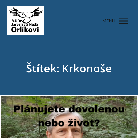
MENU
Štítek: Krkonoše