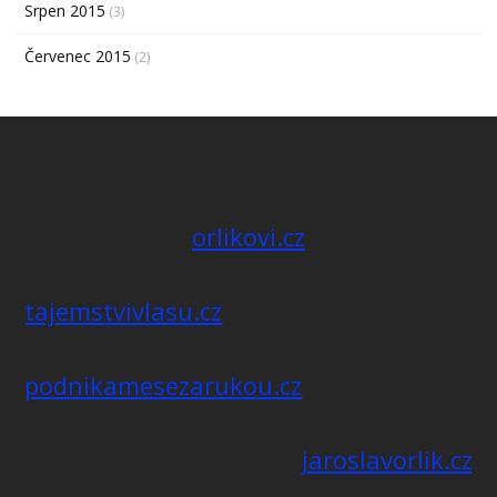
Srpen 2015
(3)
Červenec 2015
(2)
orlikovi.cz
tajemstvivlasu.cz
podnikamesezarukou.cz
jaroslavorlik.cz