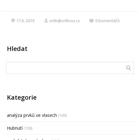
17.6. 2019
orlik@orlikovi.cz
0
Komentářů
Hledat
Kategorie
analýza prvků ve vlasech
(149)
Hubnutí
(109)