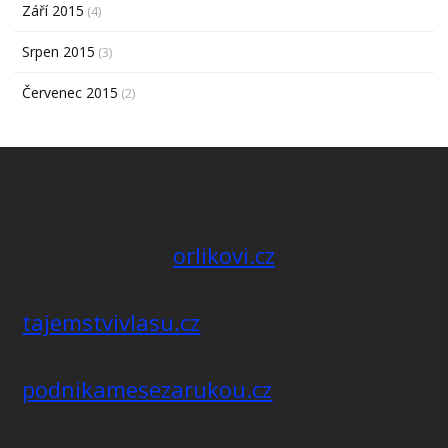
Září 2015
(4)
Srpen 2015
(3)
Červenec 2015
(2)
orlikovi.cz
tajemstvivlasu.cz
podnikamesezarukou.cz