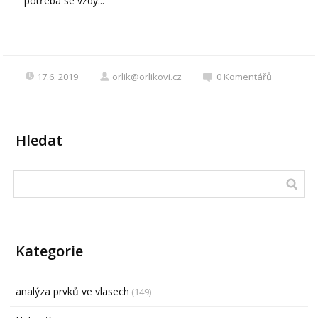
potřeba se vždy...
17.6. 2019
orlik@orlikovi.cz
0
Komentářů
Hledat
Kategorie
analýza prvků ve vlasech
(149)