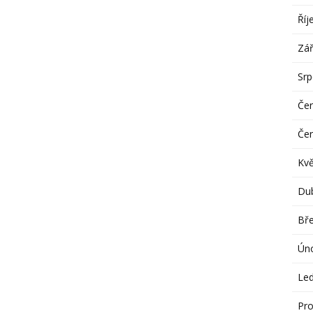
Říj
Zář
Sr
Če
Če
Kv
Du
Bř
Ún
Le
Pro