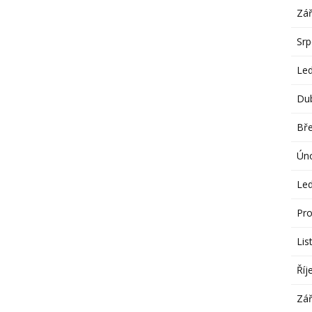
Zář
Sr
Le
Du
Bř
Ún
Le
Pro
Lis
Říj
Zář