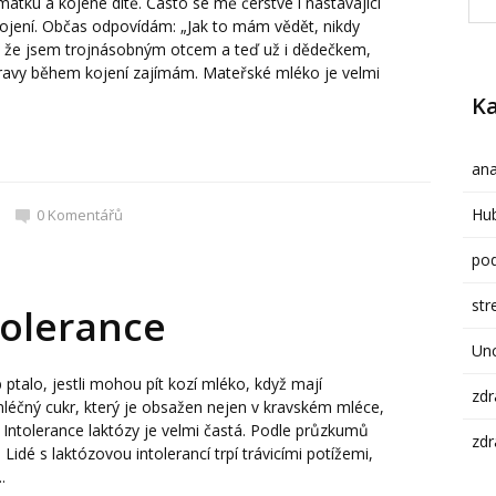
atku a kojené dítě. Často se mě čerstvé i nastávající
kojení. Občas odpovídám: „Jak to mám vědět, nikdy
 že jsem trojnásobným otcem a teď už i dědečkem,
travy během kojení zajímám. Mateřské mléko je velmi
Ka
ana
Hub
0
Komentářů
pod
str
tolerance
Un
ptalo, jestli mohou pít kozí mléko, když mají
zdr
mléčný cukr, který je obsažen nejen v kravském mléce,
 Intolerance laktózy je velmi častá. Podle průzkumů
zdr
idé s laktózovou intolerancí trpí trávicími potížemi,
.