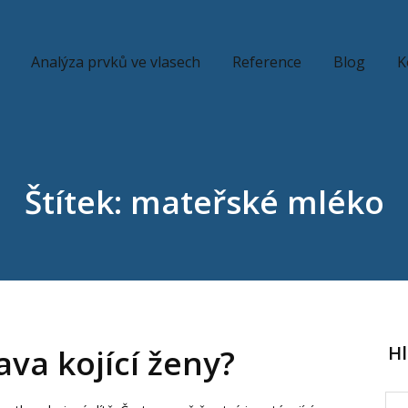
Analýza prvků ve vlasech
Reference
Blog
K
Štítek: mateřské mléko
H
rava kojící ženy?