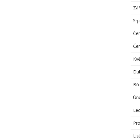
Zář
Sr
Če
Če
Kv
Du
Bř
Ún
Le
Pro
Lis