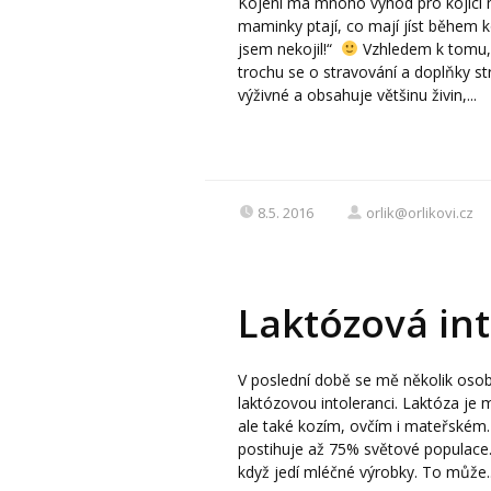
Kojení má mnoho výhod pro kojící m
maminky ptají, co mají jíst během 
jsem nekojil!“
Vzhledem k tomu,
trochu se o stravování a doplňky s
výživné a obsahuje většinu živin,...
8.5. 2016
orlik@orlikovi.cz
Laktózová in
V poslední době se mě několik osob 
laktózovou intoleranci. Laktóza je 
ale také kozím, ovčím i mateřském.
postihuje až 75% světové populace. L
když jedí mléčné výrobky. To může..