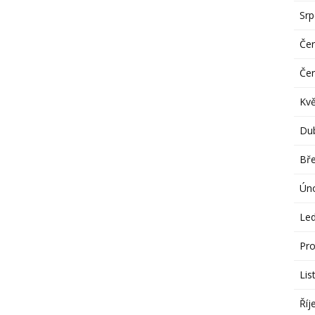
Sr
Če
Če
Kv
Du
Bř
Ún
Le
Pro
Lis
Říj