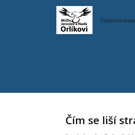
Úvodní stránka
Čím se liší st