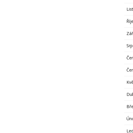
Lis
Říj
Zář
Sr
Če
Če
Kv
Du
Bř
Ún
Le