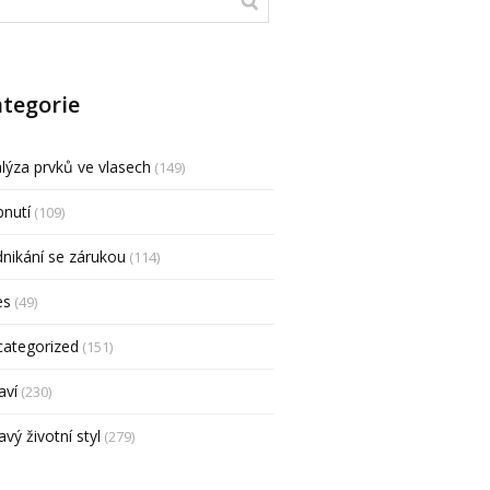
tegorie
lýza prvků ve vlasech
(149)
nutí
(109)
nikání se zárukou
(114)
es
(49)
categorized
(151)
aví
(230)
avý životní styl
(279)