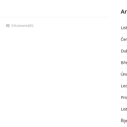
Ar
0
Komentářů
Lis
Če
Du
Bř
Ún
Le
Pro
Lis
Říj