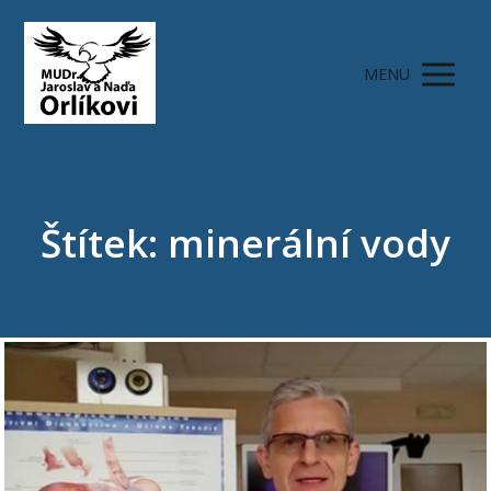
MENU
Štítek: minerální vody