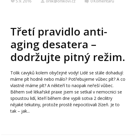
5.9. 2016
orlik@orlikovi.cz
0
Komentářů
Třetí pravidlo anti-
aging desatera –
dodržujte pitný režim.
Tolik cavyků kolem obyčejné vody! Lidé se stále dohadují:
máme pít hodně nebo málo? Potřebujeme vůbec pít? A co
vlastně máme pít? A někteří to naopak neřeší vůbec.
Během své lékařské praxe jsem se setkal v nemocnici se
spoustou lidí, kteří během dne vypili sotva 2 decilitry
nějaké tekutiny, protože prostě nepociťovali žízeň. Je to
tak – jak...