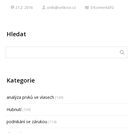
21.2. 2016
orlik@orlikovi.cz
0
Komentářů
Hledat
Kategorie
analýza prvků ve vlasech
(149)
Hubnutí
(109)
podnikání se zárukou
(114)