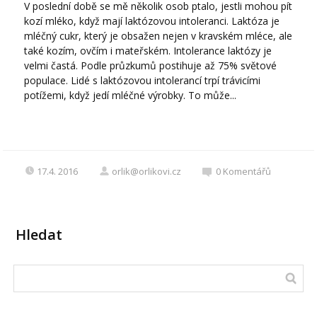
V poslední době se mě několik osob ptalo, jestli mohou pít
kozí mléko, když mají laktózovou intoleranci. Laktóza je
mléčný cukr, který je obsažen nejen v kravském mléce, ale
také kozím, ovčím i mateřském. Intolerance laktózy je
velmi častá. Podle průzkumů postihuje až 75% světové
populace. Lidé s laktózovou intolerancí trpí trávicími
potížemi, když jedí mléčné výrobky. To může...
17.4. 2016
orlik@orlikovi.cz
0
Komentářů
Hledat