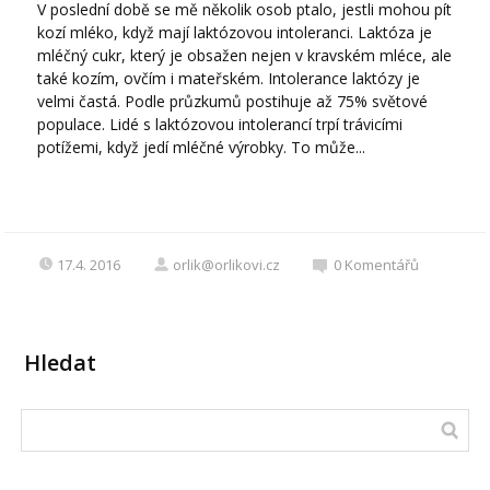
V poslední době se mě několik osob ptalo, jestli mohou pít
kozí mléko, když mají laktózovou intoleranci. Laktóza je
mléčný cukr, který je obsažen nejen v kravském mléce, ale
také kozím, ovčím i mateřském. Intolerance laktózy je
velmi častá. Podle průzkumů postihuje až 75% světové
populace. Lidé s laktózovou intolerancí trpí trávicími
potížemi, když jedí mléčné výrobky. To může...
17.4. 2016
orlik@orlikovi.cz
0
Komentářů
Hledat