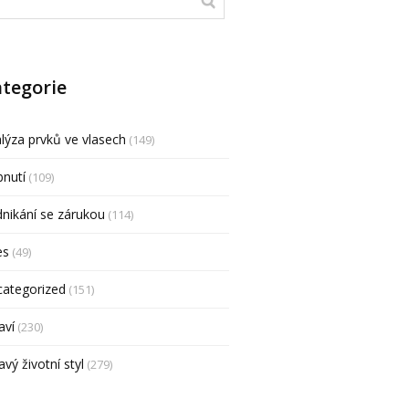
tegorie
lýza prvků ve vlasech
(149)
nutí
(109)
nikání se zárukou
(114)
es
(49)
categorized
(151)
aví
(230)
avý životní styl
(279)