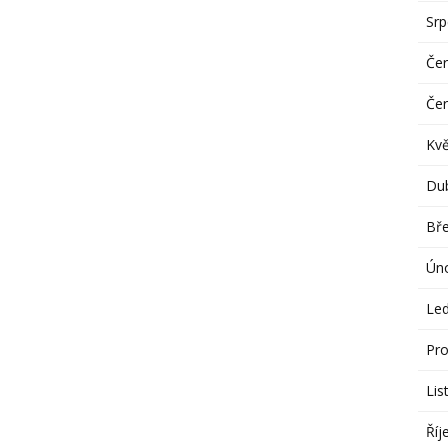
Sr
Če
Če
Kv
Du
Bř
Ún
Le
Pro
Lis
Říj