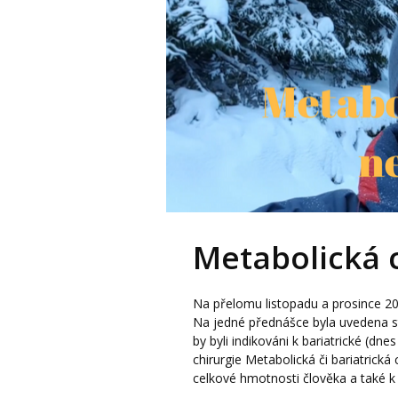
Metabolická c
Na přelomu listopadu a prosince 20
Na jedné přednášce byla uvedena stati
by byli indikováni k bariatrické (dne
chirurgie Metabolická či bariatrická
celkové hmotnosti člověka a také k n