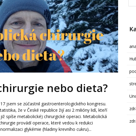
Ka
ana
Hub
pod
str
hirurgie nebo dieta­?
Un
17 jsem se zúčastnil gastroenterologického kongresu.
zdr
stika, že v České republice žijí asi 2 milióny lidí, kteří
s již spíše metabolické) chirurgické operaci. Metabolická
zdr
 chirurgie provádí operace, které vedou k redukci
ormalizaci glykémie (hladiny krevního cukru)...