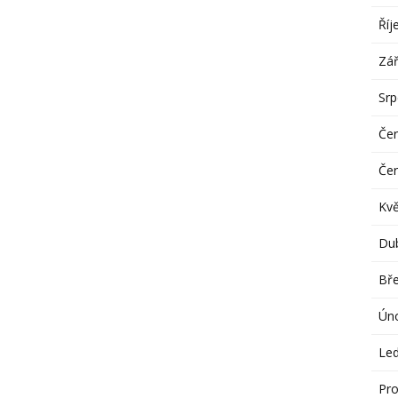
Říj
Zář
Sr
Če
Če
Kv
Du
Bř
Ún
Le
Pro