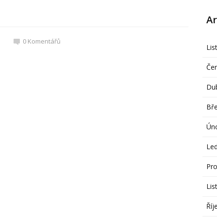
Ar
0
Komentářů
Lis
Če
Du
Bř
Ún
Le
Pro
Lis
Říj