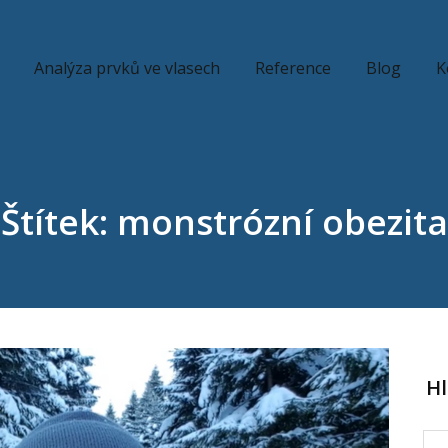
Analýza prvků ve vlasech
Reference
Blog
K
Štítek: monstrózní obezita
H