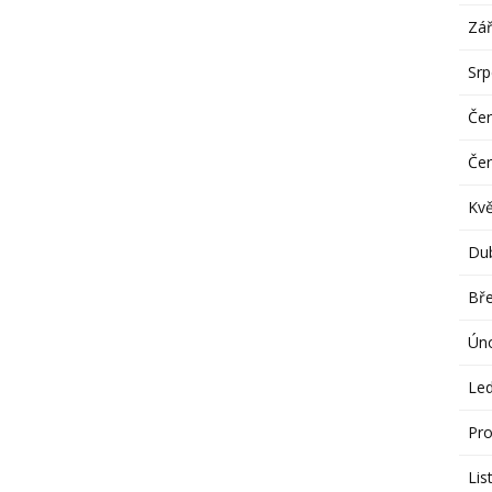
Zář
Sr
Če
Če
Kv
Du
Bř
Ún
Le
Pro
Lis