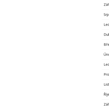
Zář
Sr
Le
Du
Bř
Ún
Le
Pro
Lis
Říj
Zář