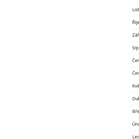
Lis
Říj
Zář
Sr
Če
Če
Kv
Du
Bř
Ún
Le