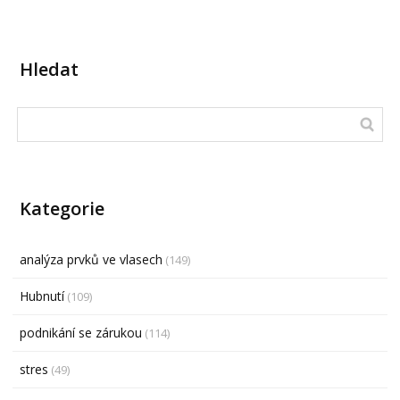
Hledat
Kategorie
analýza prvků ve vlasech
(149)
Hubnutí
(109)
podnikání se zárukou
(114)
stres
(49)