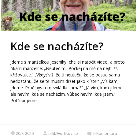
Kde se nacházíte?
Jdeme s manželkou Jeseníky, chci si natočit video, a proto
říkám manželce: „Neuteč mi. Počkej na mě na nejbližší
křižovatce.“ „Vždyť víš, že ti neuteču, že se odsud sama
nedostanu, že se tě musím držet jako klíště.“ „Víš kam,
jdeme. Proč bys to nezvládla sama?“ „Já vím, kam jdeme,
ale nevím, kde se nacházím. Vůbec nevím, kde jsem.“
Potřebujeme...
20.7. 2020
orlik@orlikovi.cz
0
Komentářů