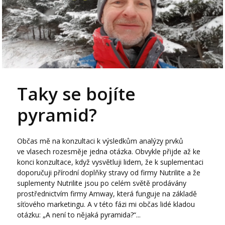
Taky se bojíte
pyramid?
Občas mě na konzultaci k výsledkům analýzy prvků
ve vlasech rozesměje jedna otázka. Obvykle přijde až ke
konci konzultace, když vysvětluji lidem, že k suplementaci
doporučuji přírodní doplňky stravy od firmy Nutrilite a že
suplementy Nutrilite jsou po celém světě prodávány
prostřednictvím firmy Amway, která funguje na základě
síťového marketingu. A v této fázi mi občas lidé kladou
otázku: „A není to nějaká pyramida?“...