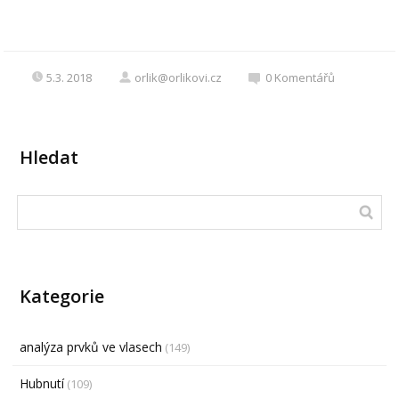
5.3. 2018
orlik@orlikovi.cz
0
Komentářů
Hledat
Kategorie
analýza prvků ve vlasech
(149)
Hubnutí
(109)