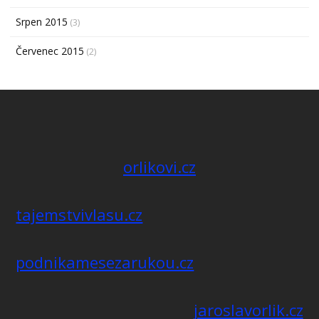
Srpen 2015
(3)
Červenec 2015
(2)
orlikovi.cz
tajemstvivlasu.cz
podnikamesezarukou.cz
jaroslavorlik.cz