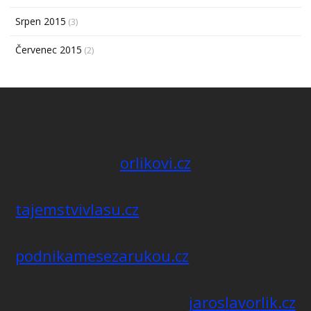
Srpen 2015
(3)
Červenec 2015
(2)
orlikovi.cz
tajemstvivlasu.cz
podnikamesezarukou.cz
jaroslavorlik.cz