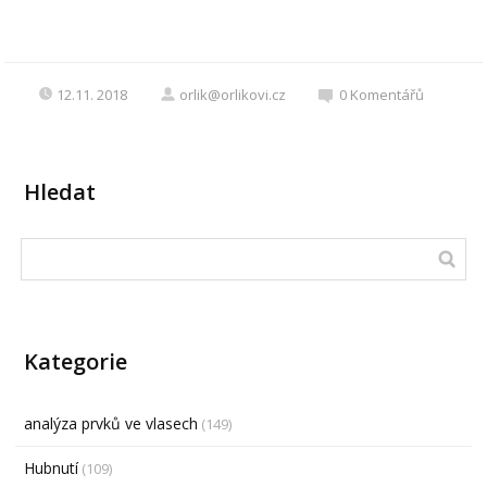
12.11. 2018
orlik@orlikovi.cz
0
Komentářů
Hledat
Kategorie
analýza prvků ve vlasech
(149)
Hubnutí
(109)