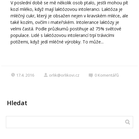
V poslední době se mě několik osob ptalo, jestli mohou pít
kozí mléko, když mají laktózovou intoleranci. Laktóza je
mléčný cukr, který je obsažen nejen v kravském mléce, ale
také kozím, ovčím i mateřském. Intolerance laktózy je
velmi častá. Podle průzkumů postihuje až 75% světové
populace. Lidé s laktózovou intolerancí trpí trávicími
potížemi, když jedí mléčné výrobky. To může...
17.4. 2016
orlik@orlikovi.cz
0
Komentářů
Hledat