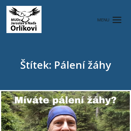
MENU
Štítek: Pálení žáhy