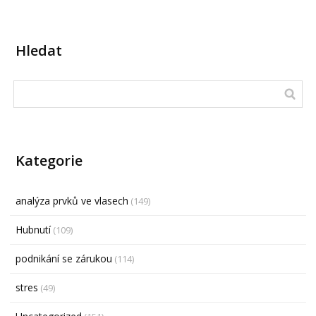
Hledat
Kategorie
analýza prvků ve vlasech
(149)
Hubnutí
(109)
podnikání se zárukou
(114)
stres
(49)