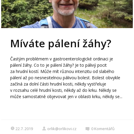
Míváte pálení žáhy?
Častým problémem v gastroenterologické ordinaci je
pálení žáhy. Co to je pálení žáhy? Je to pálivý pocit
za hrudní kostí. Může mít různou intenzitu od slabého
pálení až po nesnesitelnou pálivou bolest. Bolest obvykle
začíná za dolní části hrudní kosti, někdy vystřeluje
v rozsahu celé hrudní kosti, někdy až do krku. Někdy se
může samostatně objevovat jen v oblasti krku, někdy se...
22.7. 2019
orlik@orlikovi.cz
0
Komentářů