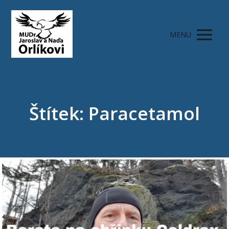
MENU
Štítek: Paracetamol