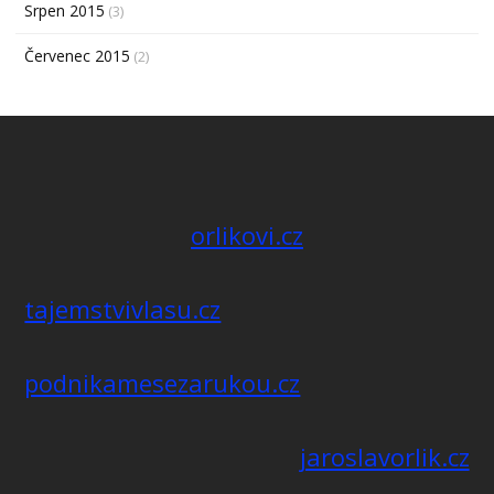
Srpen 2015
(3)
Červenec 2015
(2)
orlikovi.cz
tajemstvivlasu.cz
podnikamesezarukou.cz
jaroslavorlik.cz