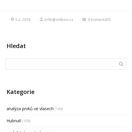
5.2. 2018
orlik@orlikovi.cz
0
Komentářů
Hledat
Kategorie
analýza prvků ve vlasech
(149)
Hubnutí
(109)