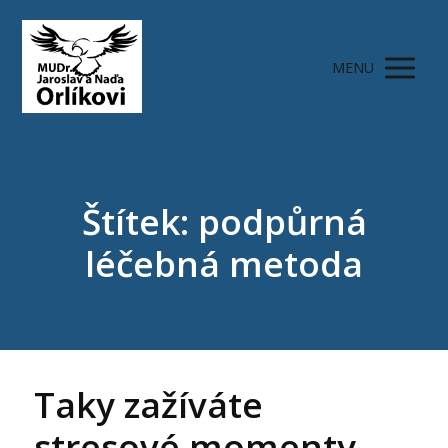
MENU
Štítek: podpůrná
léčebná metoda
Taky zažíváte
stresové momenty