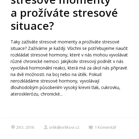
a prožíváte stresové
situace?
Taky zažíváte stresové momenty a prožíváte stresové
situace? Zažíváme je každý. Všichni se potřebujeme naučit
rozkládat stresové hormony, které v nás mohou vyvolávat
různé chronické nemoci. Jakýkoliv stresový podnět v nás
vyvolává hormonální reakci, která má za úkol nás připravit
na dvě možnosti: na boj nebo na útěk. Pokud
nerozkládáme stresové hormony, vyvolávají
dlouhodobým působením vysoký krevní tlak, cukrovku,
aterosklerózu, chronické...
29.5. 2016
orlik@orlikovi.cz
1
Komentář