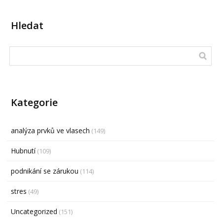
Hledat
Kategorie
analýza prvků ve vlasech
(149)
Hubnutí
(109)
podnikání se zárukou
(114)
stres
(49)
Uncategorized
(151)