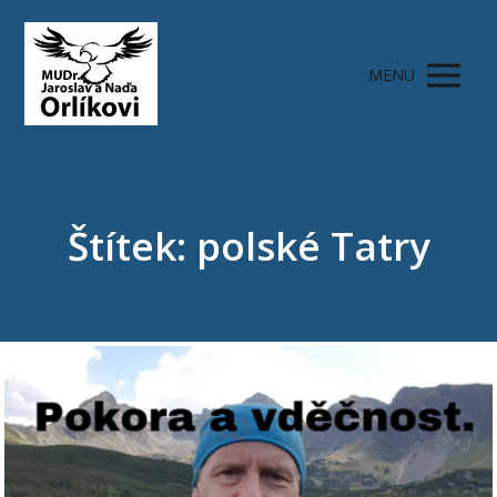
MENU
Štítek: polské Tatry