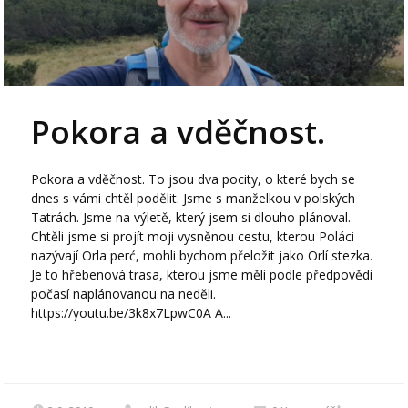
Pokora a vděčnost.
Pokora a vděčnost. To jsou dva pocity, o které bych se
dnes s vámi chtěl podělit. Jsme s manželkou v polských
Tatrách. Jsme na výletě, který jsem si dlouho plánoval.
Chtěli jsme si projít moji vysněnou cestu, kterou Poláci
nazývají Orla perć, mohli bychom přeložit jako Orlí stezka.
Je to hřebenová trasa, kterou jsme měli podle předpovědi
počasí naplánovanou na neděli.
https://youtu.be/3k8x7LpwC0A A...