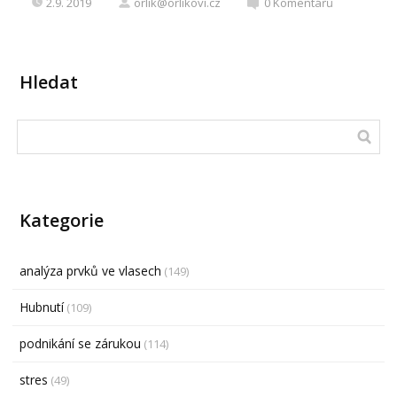
2.9. 2019
orlik@orlikovi.cz
0
Komentářů
Hledat
Kategorie
analýza prvků ve vlasech
(149)
Hubnutí
(109)
podnikání se zárukou
(114)
stres
(49)