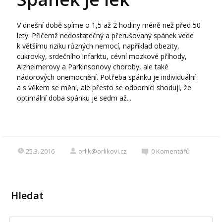
V dnešní době spíme o 1,5 až 2 hodiny méně než před 50
lety. Přičemž nedostatečný a přerušovaný spánek vede
k většímu riziku různých nemocí, například obezity,
cukrovky, srdečního infarktu, cévní mozkové příhody,
Alzheimerovy a Parkinsonovy choroby, ale také
nádorových onemocnění. Potřeba spánku je individuální
a s věkem se mění, ale přesto se odborníci shodují, že
optimální doba spánku je sedm až...
25.3. 2016
orlik@orlikovi.cz
0
Komentářů
Hledat