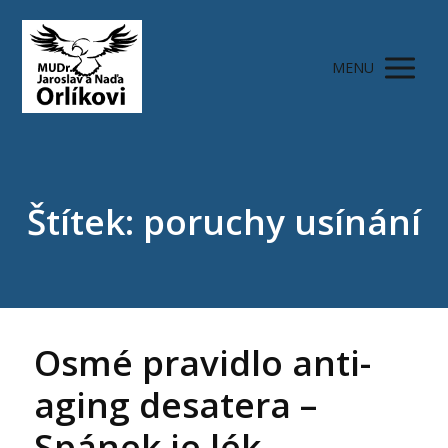
MENU
Štítek: poruchy usínání
Osmé pravidlo anti-
aging desatera –
Spánek je lék