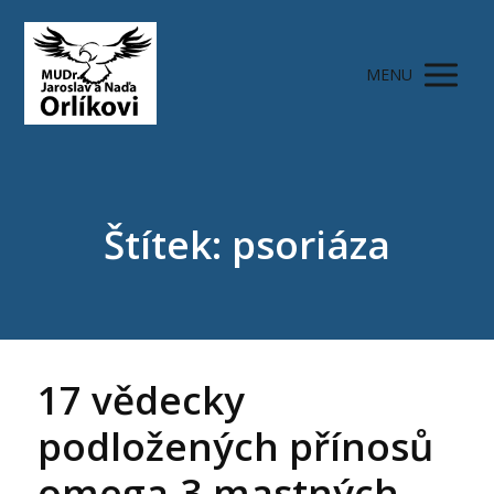
MENU
Štítek: psoriáza
17 vědecky
podložených přínosů
omega-3 mastných