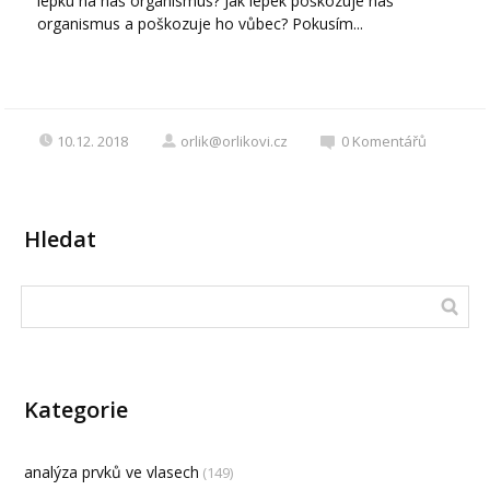
lepku na náš organismus? Jak lepek poškozuje náš
organismus a poškozuje ho vůbec? Pokusím...
10.12. 2018
orlik@orlikovi.cz
0
Komentářů
Hledat
Kategorie
analýza prvků ve vlasech
(149)