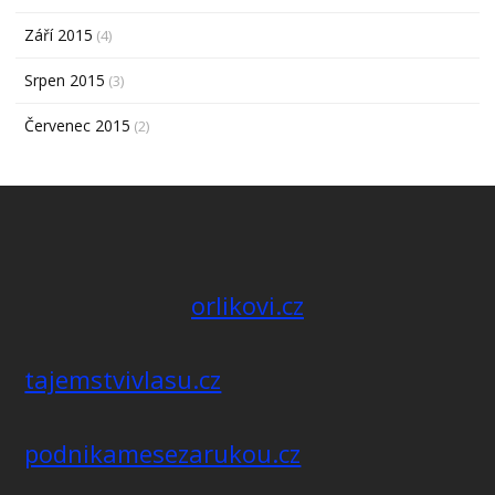
Září 2015
(4)
Srpen 2015
(3)
Červenec 2015
(2)
orlikovi.cz
tajemstvivlasu.cz
podnikamesezarukou.cz