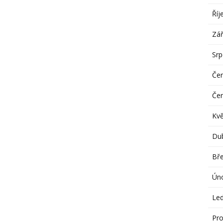
Říj
Zář
Sr
Če
Če
Kv
Du
Bř
Ún
Le
Pro