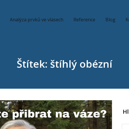
Analýza prvků ve vlasech
Reference
Blog
K
Štítek: štíhlý obézní
H