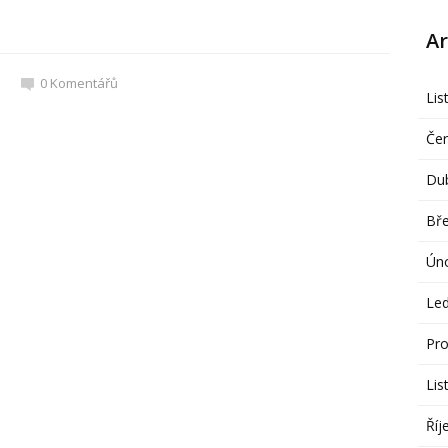
Ar
0
Komentářů
Lis
Če
Du
Bř
Ún
Le
Pro
Lis
Říj