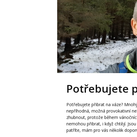
Potřebujete p
Potřebujete přibrat na váze? Mnoh
nepříhodná, možná provokativní nebo
zhubnout, protože během vánočních s
nemohou přibrat, i když chtějí. Js
patříte, mám pro vás několik doporu