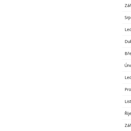
Zář
Sr
Le
Du
Bř
Ún
Le
Pro
Lis
Říj
Zář