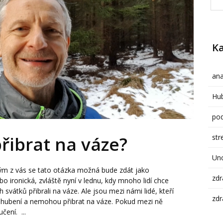
Ka
ana
Hub
pod
str
řibrat na váze?
Un
ým z vás se tato otázka možná bude zdát jako
zdr
 ironická, zvláště nyní v lednu, kdy mnoho lidí chce
vátků přibrali na váze. Ale jsou mezi námi lidé, kteří
zdr
ou hubení a nemohou přibrat na váze. Pokud mezi ně
čení. ...