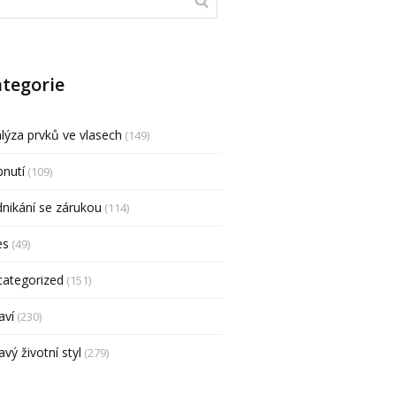
tegorie
lýza prvků ve vlasech
(149)
nutí
(109)
nikání se zárukou
(114)
es
(49)
categorized
(151)
aví
(230)
avý životní styl
(279)