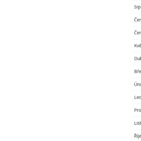
Sr
Če
Če
Kv
Du
Bř
Ún
Le
Pro
Lis
Říj