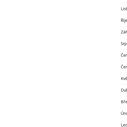
Lis
Říj
Zář
Sr
Če
Če
Kv
Du
Bř
Ún
Le