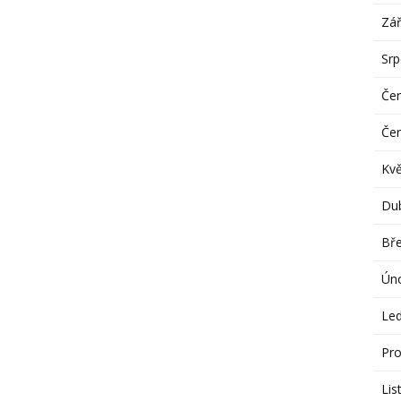
Zář
Sr
Če
Če
Kv
Du
Bř
Ún
Le
Pro
Lis