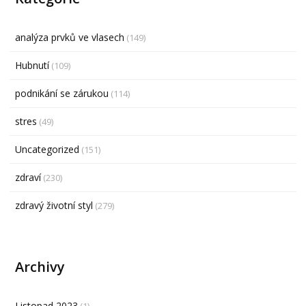
analýza prvků ve vlasech
(149)
Hubnutí
(109)
podnikání se zárukou
(114)
stres
(49)
Uncategorized
(151)
zdraví
(230)
zdravý životní styl
(279)
Archivy
Listopad 2023