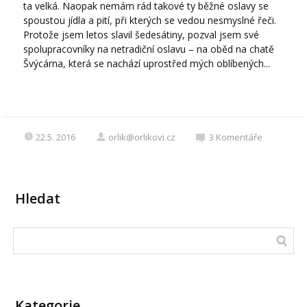
ta velká. Naopak nemám rád takové ty běžné oslavy se
spoustou jídla a pití, při kterých se vedou nesmyslné řeči.
Protože jsem letos slavil šedesátiny, pozval jsem své
spolupracovníky na netradiční oslavu – na oběd na chatě
Švýcárna, která se nachází uprostřed mých oblíbených...
22.5. 2016
orlik@orlikovi.cz
3
Komentáře
Hledat
Kategorie