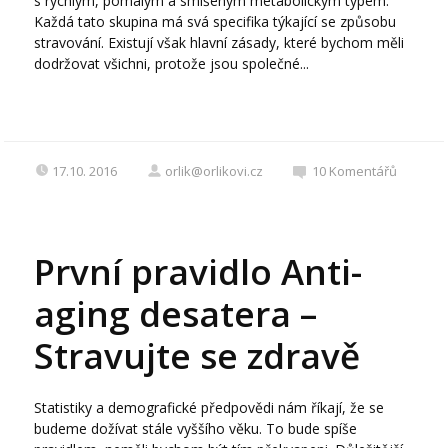
s rychlým, pomalým a smíšeným metabolickým typem.
Každá tato skupina má svá specifika týkající se způsobu
stravování. Existují však hlavní zásady, které bychom měli
dodržovat všichni, protože jsou společné...
17.10. 2016
orlik@orlikovi.cz
10
Komentářů
První pravidlo Anti-
aging desatera –
Stravujte se zdravě
Statistiky a demografické předpovědi nám říkají, že se
budeme dožívat stále vyššího věku. To bude spíše