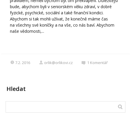
pravidlem, neměli bychom být tím překvapeni. Důležitější
bude, abychom byli v seniorském věku zdraví, v dobré
fyzické, psychické, sociální a také finanční kondici.
Abychom si tak mohli užívat, že konečně máme čas
na všechny své koníčky a na vše, co nás baví. Abychom
naše vědomosti,...
7.2. 2016
orlik@orlikovi.cz
1
Komentář
Hledat