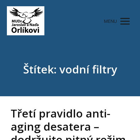
MENU
Štítek: vodní filtry
Třetí pravidlo anti-
aging desatera –
dodržujte pitný režim.