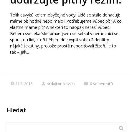
Tolik cavyků kolem obyčejné vody! Lidé se stále dohadují:
máme pít hodně nebo málo? Potřebujeme vůbec pít? A co
vlastně máme pít? A někteří to naopak neřeší vůbec.
Během své lékařské praxe jsem se setkal v nemocnici se
spoustou lidí, kteří během dne vypili sotva 2 decilitry
nějaké tekutiny, protože prostě nepociťovali žízeň. Je to
tak – jak...
21.2. 2016
orlik@orlikovi.cz
0
Komentářů
Hledat