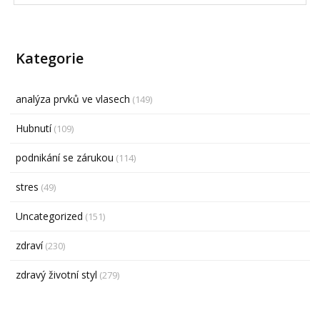
Kategorie
analýza prvků ve vlasech
(149)
Hubnutí
(109)
podnikání se zárukou
(114)
stres
(49)
Uncategorized
(151)
zdraví
(230)
zdravý životní styl
(279)