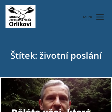
MENU
Štítek: životní poslání