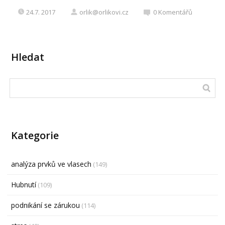
24.7. 2017
orlik@orlikovi.cz
0
Komentářů
Hledat
Kategorie
analýza prvků ve vlasech
(149)
Hubnutí
(109)
podnikání se zárukou
(114)