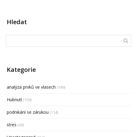
Hledat
Kategorie
analýza prvků ve vlasech
(149)
Hubnutí
(109)
podnikání se zárukou
(114)
stres
(49)