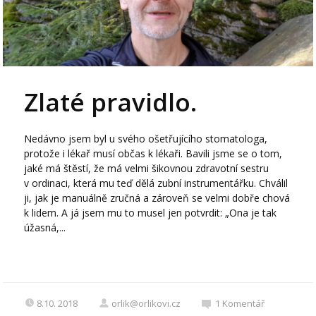
Zlaté pravidlo.
Nedávno jsem byl u svého ošetřujícího stomatologa,
protože i lékař musí občas k lékaři. Bavili jsme se o tom,
jaké má štěstí, že má velmi šikovnou zdravotní sestru
v ordinaci, která mu teď dělá zubní instrumentářku. Chválil
ji, jak je manuálně zručná a zároveň se velmi dobře chová
k lidem. A já jsem mu to musel jen potvrdit: „Ona je tak
úžasná,...
8.10. 2018
orlik@orlikovi.cz
1
Komentář